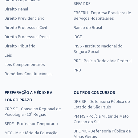
SEFAZ DF
Direito Penal
EBSERH - Empresa Brasileira de
Direito Previdenciário
Serviços Hospitalares
Direito Processual Civil
Banco do Brasil
Direito Processual Penal
IBGE
Direito Tributário
INSS - Instituto Nacional do
Seguro Social
Leis
PRF - Polícia Rodoviária Federal
Leis Complementares
PND
Remédios Constitucionais
PREPARAÇÃO A MÉDIO E A
OUTROS CONCURSOS
LONGO PRAZO
DPE SP - Defensoria Pública do
Estado de São Paulo
CRP SC - Conselho Regional de
Psicologia - 12ª Região
PM MS - Polícia Militar de Mato
Grosso do Sul
SEDF - Professor Temporário
DPE MG - Defensoria Pública de
MEC - Ministério da Educação
Minas Gerais