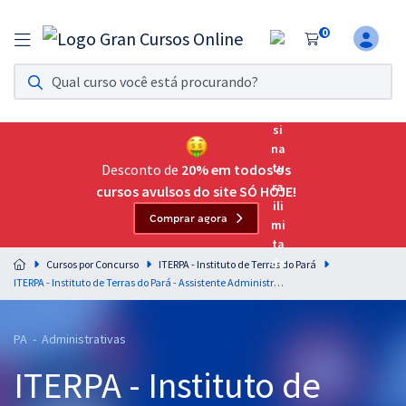
0
Assinatura Ilimitada 11
Acesso a todos os cursos. Teste grátis por 7 dias!
Assinatura OAB Até Passar
Acesso ilimitado a toda preparação para o Exame da
Desconto de
20% em todos os
Ordem, até você passar!
cursos avulsos do site SÓ HOJE!
Comprar agora
Residências Multiprofissionais
Preparação completa e intensiva para as principais
Cursos por Concurso
ITERPA - Instituto de Terras do Pará
residências em saúde do Brasil
ITERPA - Instituto de Terras do Pará - Assistente Administrativo (Pré-Edital)
Concursos
PA - Administrativas
Assinatura Ilimitada
ITERPA - Instituto de
Cursos 20% OFF