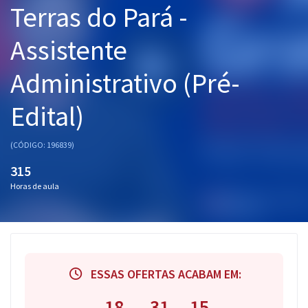
Terras do Pará -
Pós
Assistente
Graduação
Administrativo (Pré-
OAB
Edital)
Mentorias
Questões grátis
(CÓDIGO: 196839)
315
Conteúdo gratuito
Horas de aula
Blog
Aprovados
Atendimento
ESSAS OFERTAS ACABAM EM:
18
31
14