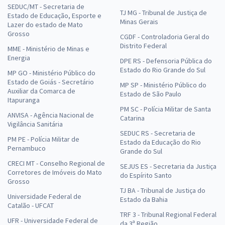
SEDUC/MT - Secretaria de
TJ MG - Tribunal de Justiça de
Estado de Educação, Esporte e
Minas Gerais
Lazer do estado de Mato
Grosso
CGDF - Controladoria Geral do
Distrito Federal
MME - Ministério de Minas e
Energia
DPE RS - Defensoria Pública do
Estado do Rio Grande do Sul
MP GO - Ministério Público do
Estado de Goiás - Secretário
MP SP - Ministério Público do
Auxiliar da Comarca de
Estado de São Paulo
Itapuranga
PM SC - Polícia Militar de Santa
ANVISA - Agência Nacional de
Catarina
Vigilância Sanitária
SEDUC RS - Secretaria de
PM PE - Polícia Militar de
Estado da Educação do Rio
Pernambuco
Grande do Sul
CRECI MT - Conselho Regional de
SEJUS ES - Secretaria da Justiça
Corretores de Imóveis do Mato
do Espírito Santo
Grosso
TJ BA - Tribunal de Justiça do
Universidade Federal de
Estado da Bahia
Catalão - UFCAT
TRF 3 - Tribunal Regional Federal
UFR - Universidade Federal de
da 3ª Região