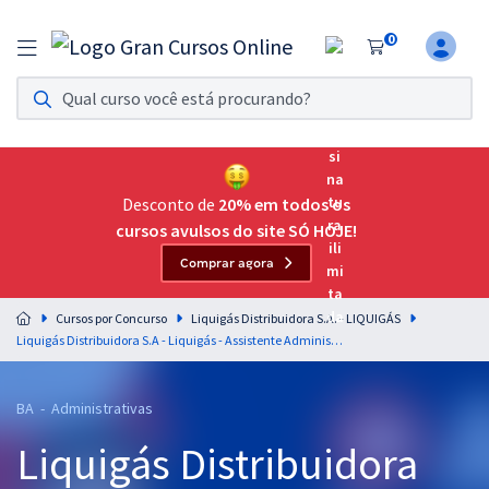
0
Assinatura Ilimitada 11
Acesso a todos os cursos. Teste grátis por 7 dias!
Assinatura OAB Até Passar
Acesso ilimitado a toda preparação para o Exame da
Desconto de
20% em todos os
Ordem, até você passar!
cursos avulsos do site SÓ HOJE!
Comprar agora
Residências Multiprofissionais
Preparação completa e intensiva para as principais
Cursos por Concurso
Liquigás Distribuidora S.A. - LIQUIGÁS
residências em saúde do Brasil
Liquigás Distribuidora S.A - Liquigás - Assistente Administrativo (A) I
Concursos
BA - Administrativas
Assinatura Ilimitada
Liquigás Distribuidora
Cursos 20% OFF