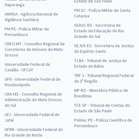
Estado de São Paulo
Itapuranga
PM SC - Polícia Militar de Santa
ANVISA - Agência Nacional de
Catarina
Vigilância Sanitária
SEDUC RS - Secretaria de
PM PE - Polícia Militar de
Estado da Educação do Rio
Pernambuco
Grande do Sul
CRECI MT - Conselho Regional de
SEJUS ES - Secretaria da Justiça
Corretores de Imóveis do Mato
do Espírito Santo
Grosso
TJ BA - Tribunal de Justiça do
Universidade Federal de
Estado da Bahia
Catalão - UFCAT
TRF 3 - Tribunal Regional Federal
UFR - Universidade Federal de
da 3ª Região
Rondonópolis
MP RO - Ministério Público de
CRA MS - Conselho Regional de
Rondônia
Administração do Mato Grosso
do Sul
TCE SP - Tribunal de Contas do
Estado de São Paulo
UFJ - Universidade Federal de
Jataí
Politec PE - Polícia Científica de
Pernambuco
UFRN - Universidade Federal do
Rio Grande do Norte