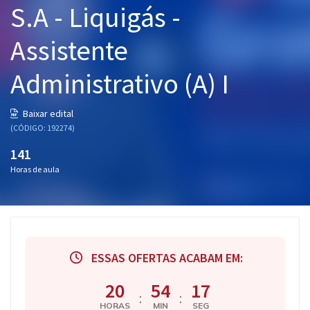
S.A - Liquigás -
Pós
Assistente
Graduação
Administrativo (A) I
OAB
Mentorias
Baixar edital
(CÓDIGO: 192274)
Questões grátis
141
Horas de aula
Conteúdo gratuito
Blog
Aprovados
ESSAS OFERTAS ACABAM EM:
Atendimento
20
54
16
:
:
HORAS
MIN
SEG