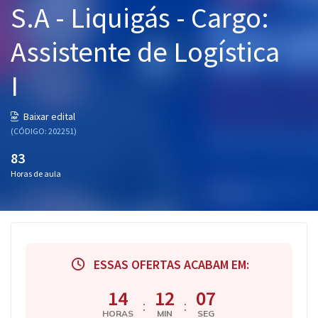
S.A - Liquigás - Cargo:
Pós
Assistente de Logística
Graduação
I
OAB
Mentorias
Baixar edital
(CÓDIGO: 202251)
Questões grátis
83
Horas de aula
Conteúdo gratuito
Blog
Aprovados
ESSAS OFERTAS ACABAM EM:
Atendimento
14
12
07
:
:
HORAS
MIN
SEG