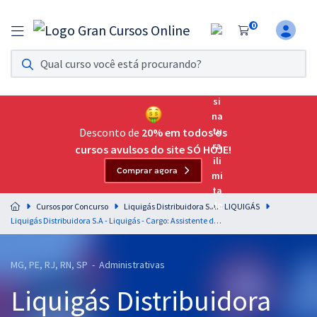
0
Assinatura Ilimitada 11
Acesso a todos os cursos. Teste grátis por 7 dias!
Assinatura OAB Até Passar
Acesso ilimitado a toda preparação para o Exame da
Desconto de
20% em todos os
Ordem, até você passar!
cursos avulsos do site SÓ HOJE!
Comprar agora
Residências Multiprofissionais
Preparação completa e intensiva para as principais
Cursos por Concurso
Liquigás Distribuidora S.A. - LIQUIGÁS
residências em saúde do Brasil
Liquigás Distribuidora S.A - Liquigás - Cargo: Assistente de Logística I
Concursos
MG, PE, RJ, RN, SP - Administrativas
Assinatura Ilimitada
Liquigás Distribuidora
Cursos 20% OFF