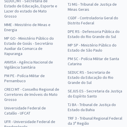
SEDUC/MT - Secretaria de
TJ MG - Tribunal de Justiça de
Estado de Educação, Esporte e
Minas Gerais
Lazer do estado de Mato
Grosso
CGDF - Controladoria Geral do
Distrito Federal
MME - Ministério de Minas e
Energia
DPE RS - Defensoria Pública do
Estado do Rio Grande do Sul
MP GO - Ministério Público do
Estado de Goiás - Secretário
MP SP - Ministério Público do
Auxiliar da Comarca de
Estado de São Paulo
Itapuranga
PM SC - Polícia Militar de Santa
ANVISA - Agência Nacional de
Catarina
Vigilância Sanitária
SEDUC RS - Secretaria de
PM PE - Polícia Militar de
Estado da Educação do Rio
Pernambuco
Grande do Sul
CRECI MT - Conselho Regional de
SEJUS ES - Secretaria da Justiça
Corretores de Imóveis do Mato
do Espírito Santo
Grosso
TJ BA - Tribunal de Justiça do
Universidade Federal de
Estado da Bahia
Catalão - UFCAT
TRF 3 - Tribunal Regional Federal
UFR - Universidade Federal de
da 3ª Região
Rondonópolis