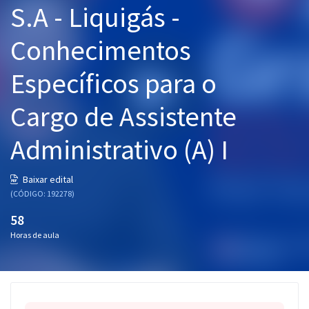
S.A - Liquigás -
Pós
Conhecimentos
Graduação
Específicos para o
OAB
Cargo de Assistente
Mentorias
Administrativo (A) I
Questões grátis
Conteúdo gratuito
Baixar edital
(CÓDIGO: 192278)
Blog
58
Aprovados
Horas de aula
Atendimento