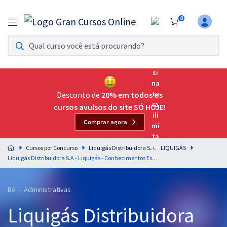
0
Assinatura Ilimitada 11
Acesso a todos os cursos. Teste grátis por 7 dias!
Assinatura OAB Até Passar
Acesso ilimitado a toda preparação para o Exame da
Desconto de
20% em todos os
Ordem, até você passar!
cursos avulsos do site SÓ HOJE!
Comprar agora
Residências Multiprofissionais
Preparação completa e intensiva para as principais
Cursos por Concurso
Liquigás Distribuidora S.A. - LIQUIGÁS
residências em saúde do Brasil
Liquigás Distribuidora S.A - Liquigás - Conhecimentos Específicos para o Cargo de Assistente Administrativo (A) I
Concursos
BA - Administrativas
Assinatura Ilimitada
Liquigás Distribuidora
Cursos 20% OFF