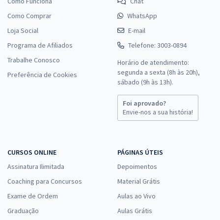
Como Funciona
Chat
Como Comprar
WhatsApp
Loja Social
E-mail
Programa de Afiliados
Telefone: 3003-0894
Trabalhe Conosco
Horário de atendimento:
segunda a sexta (8h às 20h),
Preferência de Cookies
sábado (9h às 13h).
Foi aprovado?
Envie-nos a sua história!
CURSOS ONLINE
PÁGINAS ÚTEIS
Assinatura Ilimitada
Depoimentos
Coaching para Concursos
Material Grátis
Exame de Ordem
Aulas ao Vivo
Graduação
Aulas Grátis