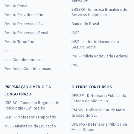
SEFAZ DF
Direito Penal
EBSERH - Empresa Brasileira de
Direito Previdenciário
Serviços Hospitalares
Direito Processual Civil
Banco do Brasil
Direito Processual Penal
IBGE
Direito Tributário
INSS - Instituto Nacional do
Seguro Social
Leis
PRF - Polícia Rodoviária Federal
Leis Complementares
PND
Remédios Constitucionais
PREPARAÇÃO A MÉDIO E A
OUTROS CONCURSOS
LONGO PRAZO
DPE SP - Defensoria Pública do
Estado de São Paulo
CRP SC - Conselho Regional de
Psicologia - 12ª Região
PM MS - Polícia Militar de Mato
Grosso do Sul
SEDF - Professor Temporário
DPE MG - Defensoria Pública de
MEC - Ministério da Educação
Minas Gerais