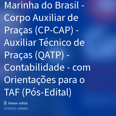
Marinha do Brasil -
Pós
Corpo Auxiliar de
Graduação
Praças (CP-CAP) -
OAB
Auxiliar Técnico de
Mentorias
Praças (QATP) -
Questões grátis
Contabilidade - com
Conteúdo gratuito
Blog
Orientações para o
Aprovados
TAF (Pós-Edital)
Atendimento
Baixar edital
(CÓDIGO: 206642)