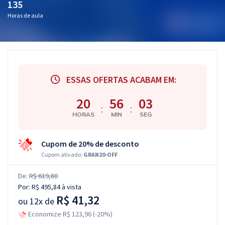
135
Horas de aula
ESSAS OFERTAS ACABAM EM:
20
56
03
:
:
HORAS
MIN
SEG
Cupom de 20% de desconto
Cupom ativado:
GRAN20-OFF
De:
R$ 619,80
Por:
R$ 495,84
à vista
R$ 41,32
ou
12x de
Economize R$ 123,96 (-20%)