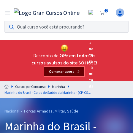
0
Assinatura Ilimitada 11
Acesso a todos os cursos. Teste grátis por 7 dias!
Assinatura OAB Até Passar
Acesso ilimitado a toda preparação para o Exame da
Desconto de
20% em todos os
Ordem, até você passar!
cursos avulsos do site SÓ HOJE!
Comprar agora
Residências Multiprofissionais
Preparação completa e intensiva para as principais
Cursos por Concurso
Marinha
residências em saúde do Brasil
Marinha do Brasil - Corpo de Saúde da Marinha - (CP-CSM-S) - Curso de Resolução de Questões para os Cargos de Cirurgião Dentista (Pós-edital)
Concursos
Nacional - Forças Armadas, Militar, Saúde
Assinatura Ilimitada
Marinha do Brasil -
Cursos 20% OFF