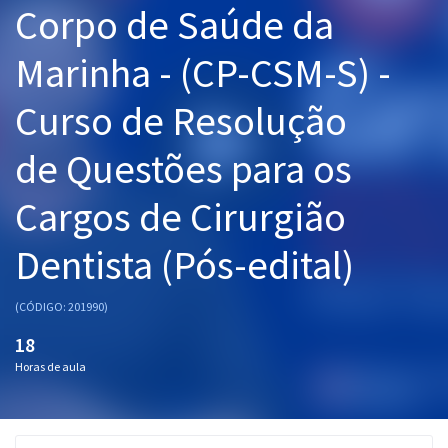
Corpo de Saúde da
Pós
Marinha - (CP-CSM-S) -
Graduação
Curso de Resolução
OAB
de Questões para os
Mentorias
Cargos de Cirurgião
Questões grátis
Conteúdo gratuito
Dentista (Pós-edital)
Blog
(CÓDIGO: 201990)
Aprovados
18
Horas de aula
Atendimento