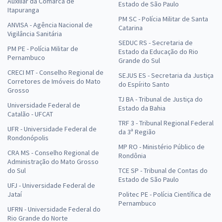
Auxiliar da Comarca de
Estado de São Paulo
Itapuranga
PM SC - Polícia Militar de Santa
ANVISA - Agência Nacional de
Catarina
Vigilância Sanitária
SEDUC RS - Secretaria de
PM PE - Polícia Militar de
Estado da Educação do Rio
Pernambuco
Grande do Sul
CRECI MT - Conselho Regional de
SEJUS ES - Secretaria da Justiça
Corretores de Imóveis do Mato
do Espírito Santo
Grosso
TJ BA - Tribunal de Justiça do
Universidade Federal de
Estado da Bahia
Catalão - UFCAT
TRF 3 - Tribunal Regional Federal
UFR - Universidade Federal de
da 3ª Região
Rondonópolis
MP RO - Ministério Público de
CRA MS - Conselho Regional de
Rondônia
Administração do Mato Grosso
do Sul
TCE SP - Tribunal de Contas do
Estado de São Paulo
UFJ - Universidade Federal de
Jataí
Politec PE - Polícia Científica de
Pernambuco
UFRN - Universidade Federal do
Rio Grande do Norte