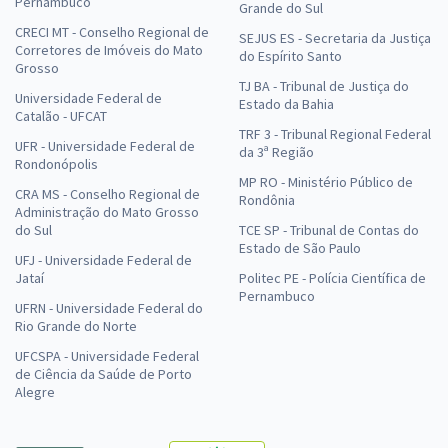
Pernambuco
Grande do Sul
CRECI MT - Conselho Regional de
SEJUS ES - Secretaria da Justiça
Corretores de Imóveis do Mato
do Espírito Santo
Grosso
TJ BA - Tribunal de Justiça do
Universidade Federal de
Estado da Bahia
Catalão - UFCAT
TRF 3 - Tribunal Regional Federal
UFR - Universidade Federal de
da 3ª Região
Rondonópolis
MP RO - Ministério Público de
CRA MS - Conselho Regional de
Rondônia
Administração do Mato Grosso
do Sul
TCE SP - Tribunal de Contas do
Estado de São Paulo
UFJ - Universidade Federal de
Jataí
Politec PE - Polícia Científica de
Pernambuco
UFRN - Universidade Federal do
Rio Grande do Norte
UFCSPA - Universidade Federal
de Ciência da Saúde de Porto
Alegre