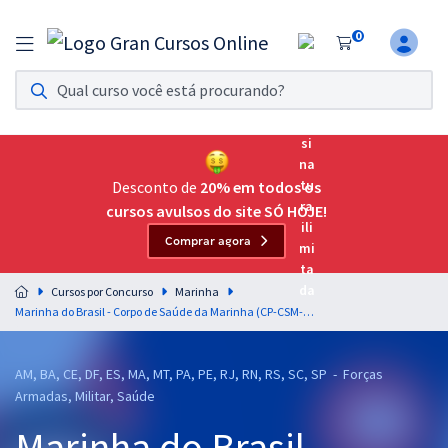
0
Assinatura Ilimitada 11
Acesso a todos os cursos. Teste grátis por 7 dias!
Assinatura OAB Até Passar
Acesso ilimitado a toda preparação para o Exame da
Desconto de
20% em todos os
Ordem, até você passar!
cursos avulsos do site SÓ HOJE!
Comprar agora
Residências Multiprofissionais
Preparação completa e intensiva para as principais
Cursos por Concurso
Marinha
residências em saúde do Brasil
Marinha do Brasil - Corpo de Saúde da Marinha (CP-CSM-S) - Fisioterapia Com Orientações para o TAF (Pós-Edital)
Concursos
AM, BA, CE, DF, ES, MA, MT, PA, PE, RJ, RN, RS, SC, SP - Forças
Assinatura Ilimitada
Armadas, Militar, Saúde
Cursos 20% OFF
Marinha do Brasil -