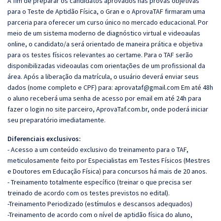
A fim de preparar os candidatos aprovados nas provas objetivas
para o Teste de Aptidão Física, o Gran e o AprovaTAF firmaram uma
parceria para oferecer um curso único no mercado educacional. Por
meio de um sistema moderno de diagnóstico virtual e videoaulas
online, o candidato/a será orientado de maneira prática e objetiva
para os testes físicos relevantes ao certame. Para o TAF serão
disponibilizadas videoaulas com orientações de um profissional da
área. Após a liberação da matrícula, o usuário deverá enviar seus
dados (nome completo e CPF) para:
aprovataf@gmail.com
Em até 48h
o aluno receberá uma senha de acesso por email em até 24h para
fazer o login no site parceiro, AprovaTaf.com.br, onde poderá iniciar
seu preparatório imediatamente.
Diferenciais exclusivos:
- Acesso a um conteúdo exclusivo do treinamento para o TAF,
meticulosamente feito por Especialistas em Testes Físicos (Mestres
e Doutores em Educação Física) para concursos há mais de 20 anos.
- Treinamento totalmente específico (treinar o que precisa ser
treinado de acordo com os testes previstos no edital).
-Treinamento Periodizado (estímulos e descansos adequados)
-Treinamento de acordo com o nível de aptidão física do aluno,