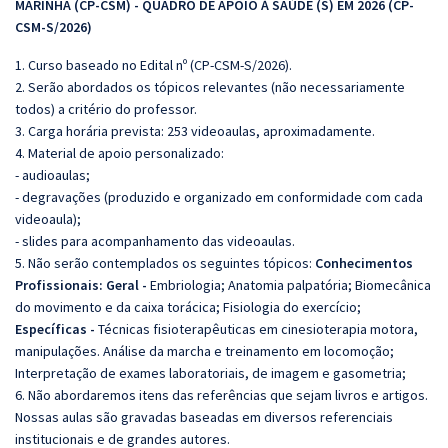
MARINHA (CP-CSM) - QUADRO DE APOIO À SAÚDE (S) EM 2026 (CP-
CSM-S/2026)
1. Curso baseado no Edital nº (CP-CSM-S/2026).
2. Serão abordados os tópicos relevantes (não necessariamente
todos) a critério do professor.
3. Carga horária prevista: 253 videoaulas, aproximadamente.
4. Material de apoio personalizado:
- audioaulas;
- degravações (produzido e organizado em conformidade com cada
videoaula);
- slides para acompanhamento das videoaulas.
5. Não serão contemplados os seguintes tópicos:
Conhecimentos
Profissionais: Geral -
Embriologia; Anatomia palpatória; Biomecânica
do movimento e da caixa torácica; Fisiologia do exercício;
Específicas -
Técnicas fisioterapêuticas em cinesioterapia motora,
manipulações. Análise da marcha e treinamento em locomoção;
Interpretação de exames laboratoriais, de imagem e gasometria;
6. Não abordaremos itens das referências que sejam livros e artigos.
Nossas aulas são gravadas baseadas em diversos referenciais
institucionais e de grandes autores.