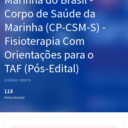
Pós
Corpo de Saúde da
Graduação
Marinha (CP-CSM-S) -
OAB
Fisioterapia Com
Mentorias
Orientações para o
Questões grátis
TAF (Pós-Edital)
Conteúdo gratuito
(CÓDIGO: 203273)
Blog
118
Aprovados
Horas de aula
Atendimento