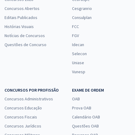
Concursos Abertos
Cesgranrio
Editais Publicados
Consulplan
Histórias Visuais
FCC
Notícias de Concursos
FGV
Questões de Concurso
Idecan
Selecon
Uniase
Vunesp
CONCURSOS POR PROFISSÃO
EXAME DE ORDEM
Concursos Administrativos
OAB
Concursos Educação
Prova OAB
Concursos Fiscais
Calendário OAB
Concursos Jurídicos
Questões OAB
Concursos Militares
Recursos OAB