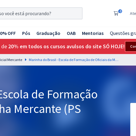
0
At
20% OFF
Pós
Graduação
OAB
Mentorias
Questões gr
 de
20% em todos os cursos avulsos do site SÓ HOJE!
Co
ficial Mercante
Marinha do Brasil - Escola de Formação de Oficiais da Marinha Mercante (PS EFOMM)
 Escola de Formação
nha Mercante (PS