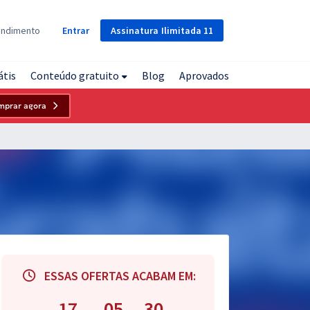
Assinatura
Ilimitada
11
endimento
Entrar
átis
Conteúdo gratuito
Blog
Aprovados
mprar agora
ESSAS OFERTAS ACABAM EM:
17
05
29