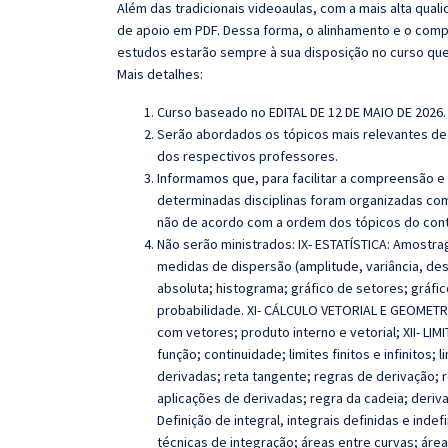
Além das tradicionais videoaulas, com a mais alta qua
de apoio em PDF. Dessa forma, o alinhamento e o com
estudos estarão sempre à sua disposição no curso qu
Mais detalhes:
Curso baseado no EDITAL DE 12 DE MAIO DE 2026.
Serão abordados os tópicos mais relevantes de 
dos respectivos professores.
Informamos que, para facilitar a compreensão e
determinadas disciplinas foram organizadas com
não de acordo com a ordem dos tópicos do con
Não serão ministrados: IX- ESTATÍSTICA: Amostr
medidas de dispersão (amplitude, variância, des
absoluta; histograma; gráfico de setores; gráfic
probabilidade.
XI- CÁLCULO VETORIAL E GEOMETRI
com vetores; produto interno e vetorial;
XII- LI
função; continuidade; limites finitos e infinitos; 
derivadas; reta tangente; regras de derivação; 
aplicações de derivadas; regra da cadeia; deriva
Definição de integral, integrais definidas e inde
técnicas de integração; áreas entre curvas; áre