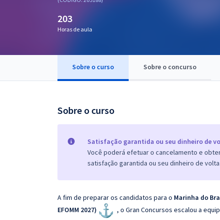
Pós
203
Graduação
Horas de aula
OAB
Sobre o curso
Sobre o concurso
Mentorias
Questões grátis
Sobre o curso
Conteúdo gratuito
Blog
Satisfação garantida ou seu dinheiro de vo
Você poderá efetuar o cancelamento e obter 
Aprovados
satisfação garantida ou seu dinheiro de volta
Atendimento
A fim de preparar os candidatos para o
Marinha do Bras
EFO
MM 2027)
, o Gran Concursos escalou a equi