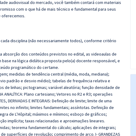
lidade audiovisual do mercado, você também contará com materiais
promisso com o que há de mais técnico e fundamental para seus
e oferecemos.
cada disciplina (não necessariamente todos), conforme critério
 a absorção dos conteúdos previstos no edital, as videoaulas de
 base na lógica didática proposta pelo(a) docente responsável, e
teúdo programático do certame.
agem; medidas de tendência central (média, moda, mediana);
vio padrão e desvio médio); tabelas de frequência relativa e
os de linhas; pictogramas; variável aleatória; função densidade de
A ANALÍTICA: Plano cartesiano; Vetores no R2 e R3; operações
MITES, DERIVADAS E INTEGRAIS: Definição de limite; limite de uma
limites no infinito; limites fundamentais; assíntotas. Definição de
regra de L’Hôpital; máximos e mínimos; esboço de gráficos;
ção implícita; taxas relacionadas e aproximações lineares.
finidas; teorema fundamental do cálculo; aplicações de integrais;
a de superfícies de revolução; comprimento de arco.
I- GRANDEZAS