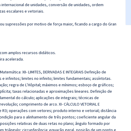
 internacional de unidades, conversão de unidades, ordem
as escalares e vetoriais.
ou supressões por motivo de força maior, ficando a cargo do Gran
 com amplos recursos didáticos.
ira acelerada.
Matemática: XII- LIMITES, DERIVADAS E INTEGRAIS Definição de
 e infinitos; limites no infinito; limites fundamentais; assíntotas.
ação; regra de L’Hôpital; máximos e mínimos; esboço de gráficos;
lícita; taxas relacionadas e aproximações lineares. Definição de
ndamental do cálculo; aplicações de integrais; técnicas de
e revolução; comprimento de arco. XI- CÁLCULO VETORIAL E
 R3; operações com vetores; produto interno e vetorial; distância
ndição para o alinhamento de três pontos; coeficiente angular da
 posições relativas de duas retas no plano; ângulo formado por
um triângulo; circunferência: equação geral, posição de um ponto e