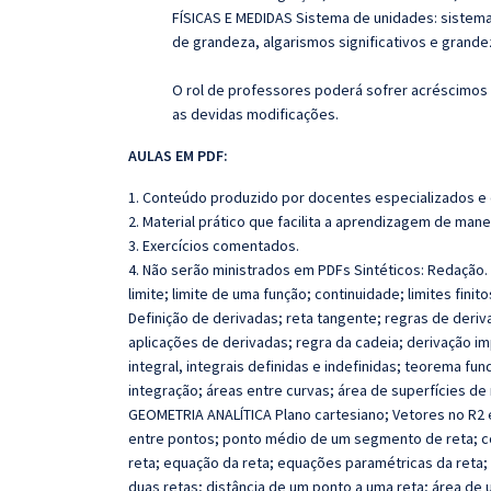
FÍSICAS E MEDIDAS Sistema de unidades: sistema
de
grandeza, algarismos significativos e grandez
O rol de professores poderá sofrer acréscimos 
as devidas modificações.
AULAS EM PDF:
1. Conteúdo produzido por docentes especializados e
2. Material prático que facilita a aprendizagem de mane
3. Exercícios comentados.
4. Não serão ministrados em PDFs Sintéticos: Redação. 
limite; limite de uma função; continuidade; limites finitos
Definição de derivadas; reta tangente; regras de deriv
aplicações de derivadas; regra da cadeia; derivação imp
integral, integrais definidas e indefinidas; teorema fu
integração; áreas entre curvas; área de superfícies d
GEOMETRIA ANALÍTICA Plano cartesiano; Vetores no R2 e
entre pontos; ponto médio de um segmento de reta; co
reta; equação da reta; equações paramétricas da reta;
duas retas; distância de um ponto a uma reta; área de 