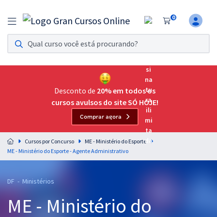
0
Assinatura Ilimitada 11
Acesso a todos os cursos. Teste grátis por 7 dias!
Assinatura OAB Até Passar
Acesso ilimitado a toda preparação para o Exame da
Desconto de
20% em todos os
Ordem, até você passar!
cursos avulsos do site SÓ HOJE!
Comprar agora
Residências Multiprofissionais
Preparação completa e intensiva para as principais
Cursos por Concurso
ME - Ministério do Esporte
residências em saúde do Brasil
ME - Ministério do Esporte - Agente Administrativo
Concursos
DF - Ministérios
Assinatura Ilimitada
ME - Ministério do
Cursos 20% OFF