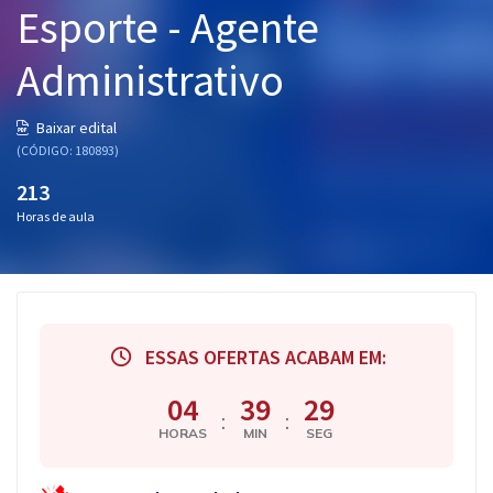
Esporte - Agente
Pós
Administrativo
Graduação
OAB
Baixar edital
(CÓDIGO: 180893)
Mentorias
213
Horas de aula
Questões grátis
Conteúdo gratuito
Blog
ESSAS OFERTAS ACABAM EM:
Aprovados
04
39
28
:
:
Atendimento
HORAS
MIN
SEG