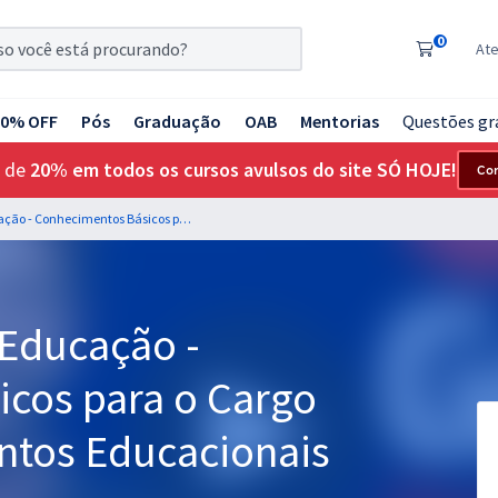
0
At
20% OFF
Pós
Graduação
OAB
Mentorias
Questões gr
 de
20% em todos os cursos avulsos do site SÓ HOJE!
Co
MEC - Ministério da Educação - Conhecimentos Básicos para o Cargo de Técnico em Assuntos Educacionais
 Educação -
cos para o Cargo
ntos Educacionais