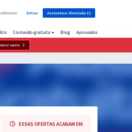
Assinatura
Ilimitada
11
endimento
Entrar
átis
Conteúdo gratuito
Blog
Aprovados
mprar agora
ESSAS OFERTAS ACABAM EM: