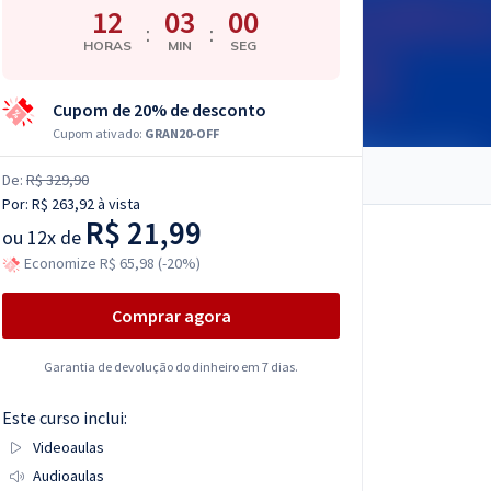
12
02
59
:
:
HORAS
MIN
SEG
Cupom de 20% de desconto
Cupom ativado:
GRAN20-OFF
De:
R$ 329,90
Por:
R$ 263,92
à vista
R$ 21,99
ou
12x de
Economize R$ 65,98 (-20%)
Comprar agora
Garantia de devolução do dinheiro em 7 dias.
Este curso inclui:
Videoaulas
Audioaulas