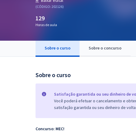
Baixar edital
Pós
(CÓDIGO: 202126)
129
Graduação
Horas de aula
OAB
Mentorias
Sobre o curso
Sobre o concurso
Questões grátis
Sobre o curso
Conteúdo gratuito
Blog
Satisfação garantida ou seu dinheiro de vo
Aprovados
Você poderá efetuar o cancelamento e obter 
satisfação garantida ou seu dinheiro de volta
Atendimento
Concurso: MEC!