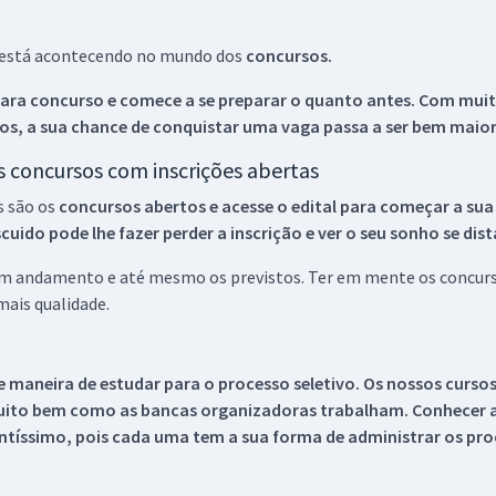
ue está acontecendo no mundo dos
concursos.
ara concurso e comece a se preparar o quanto antes. Com muita
os, a sua chance de conquistar uma vaga passa a ser bem maior
os concursos com inscrições abertas
s são os
concursos abertos e acesse o edital para começar a sua
ido pode lhe fazer perder a inscrição e ver o seu sonho se dis
 em andamento e até mesmo os previstos. Ter em mente os concurso
ais qualidade.
 maneira de estudar para o processo seletivo. Os nossos curso
uito bem como as bancas organizadoras trabalham. Conhecer a
tíssimo, pois cada uma tem a sua forma de administrar os proc