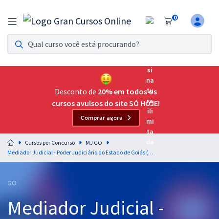
0
Assinatura Ilimitada 11
Acesso a todos os cursos. Teste grátis por 7 dias!
Assinatura OAB Até Passar
Acesso ilimitado a toda preparação para o Exame da
Desconto de
20% em todos os
Ordem, até você passar!
cursos avulsos do site SÓ HOJE!
Comprar agora
Residências Multiprofissionais
Preparação completa e intensiva para as principais
Cursos por Concurso
MJ GO
residências em saúde do Brasil
Mediador Judicial - Poder Judiciário do Estado de Goiás (Processo Seletivo) - Conhecimentos Básicos para Nível Superior
Concursos
GO
Assinatura Ilimitada
Mediador Judicial -
Cursos 20% OFF