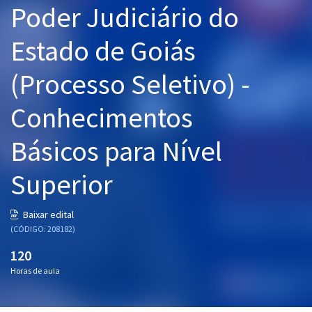
Poder Judiciário do
Pós
Estado de Goiás
Graduação
(Processo Seletivo) -
OAB
Conhecimentos
Mentorias
Básicos para Nível
Questões grátis
Conteúdo gratuito
Superior
Blog
Baixar edital
Aprovados
(CÓDIGO: 208182)
120
Atendimento
Horas de aula