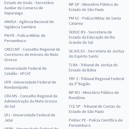
Estado de Goiás - Secretário
MP SP - Ministério Público do
Auxiliar da Comarca de
Estado de São Paulo
Itapuranga
PM SC - Polícia Militar de Santa
ANVISA - Agência Nacional de
Catarina
Vigilância Sanitária
SEDUC RS - Secretaria de
PM PE - Polícia Militar de
Estado da Educação do Rio
Pernambuco
Grande do Sul
CRECI MT - Conselho Regional de
SEJUS ES - Secretaria da Justiça
Corretores de Imóveis do Mato
do Espírito Santo
Grosso
TJ BA - Tribunal de Justiça do
Universidade Federal de
Estado da Bahia
Catalão - UFCAT
TRF 3 - Tribunal Regional Federal
UFR - Universidade Federal de
da 3ª Região
Rondonópolis
MP RO - Ministério Público de
CRA MS - Conselho Regional de
Rondônia
Administração do Mato Grosso
do Sul
TCE SP - Tribunal de Contas do
Estado de São Paulo
UFJ - Universidade Federal de
Jataí
Politec PE - Polícia Científica de
Pernambuco
UFRN - Universidade Federal do