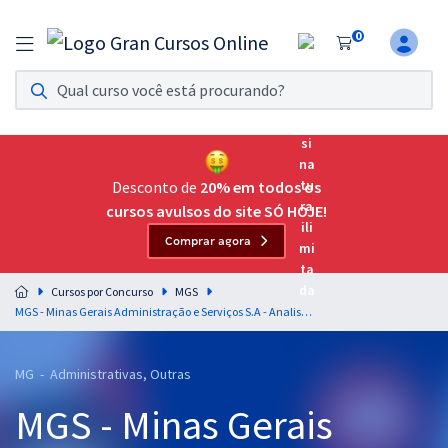
0
Assinatura Ilimitada 11
Acesso a todos os cursos. Teste grátis por 7 dias!
Assinatura OAB Até Passar
Acesso ilimitado a toda preparação para o Exame da
Desconto de
20% em todos os
Ordem, até você passar!
cursos avulsos do site SÓ HOJE!
Comprar agora
Residências Multiprofissionais
Preparação completa e intensiva para as principais
Cursos por Concurso
MGS
residências em saúde do Brasil
MGS - Minas Gerais Administração e Serviços S.A - Analista - III/Administrador (Temporário) (Pré-edital)
Concursos
MG - Administrativas, Outras
Assinatura Ilimitada
MGS - Minas Gerais
Cursos 20% OFF