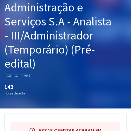
Administração e
Pós
Serviços S.A - Analista
Graduação
- III/Administrador
OAB
(Temporário) (Pré-
Mentorias
edital)
Questões grátis
Conteúdo gratuito
(CÓDIGO: 192937)
Blog
143
Horas de aula
Aprovados
Atendimento
ESSAS OFERTAS ACABAM EM: