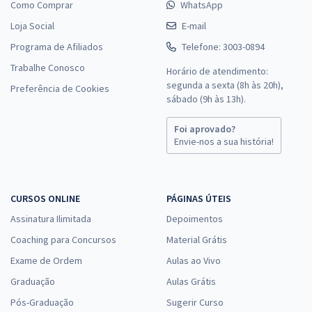
Como Comprar
WhatsApp
Loja Social
E-mail
Programa de Afiliados
Telefone: 3003-0894
Trabalhe Conosco
Horário de atendimento:
segunda a sexta (8h às 20h),
Preferência de Cookies
sábado (9h às 13h).
Foi aprovado?
Envie-nos a sua história!
CURSOS ONLINE
PÁGINAS ÚTEIS
Assinatura Ilimitada
Depoimentos
Coaching para Concursos
Material Grátis
Exame de Ordem
Aulas ao Vivo
Graduação
Aulas Grátis
Pós-Graduação
Sugerir Curso