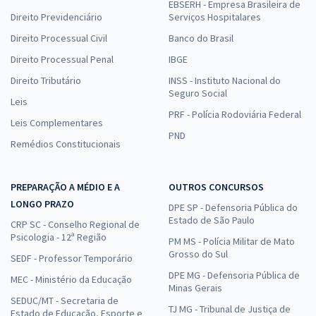
EBSERH - Empresa Brasileira de
Direito Previdenciário
Serviços Hospitalares
Direito Processual Civil
Banco do Brasil
Direito Processual Penal
IBGE
Direito Tributário
INSS - Instituto Nacional do
Seguro Social
Leis
PRF - Polícia Rodoviária Federal
Leis Complementares
PND
Remédios Constitucionais
PREPARAÇÃO A MÉDIO E A
OUTROS CONCURSOS
LONGO PRAZO
DPE SP - Defensoria Pública do
Estado de São Paulo
CRP SC - Conselho Regional de
Psicologia - 12ª Região
PM MS - Polícia Militar de Mato
Grosso do Sul
SEDF - Professor Temporário
DPE MG - Defensoria Pública de
MEC - Ministério da Educação
Minas Gerais
SEDUC/MT - Secretaria de
TJ MG - Tribunal de Justiça de
Estado de Educação, Esporte e