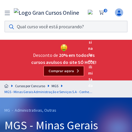
0
Assinatura Ilimitada 11
Acesso a todos os cursos. Teste grátis por 7 dias!
Assinatura OAB Até Passar
Acesso ilimitado a toda preparação para o Exame da
Desconto de
20% em todos os
Ordem, até você passar!
cursos avulsos do site SÓ HOJE!
Comprar agora
Residências Multiprofissionais
Preparação completa e intensiva para as principais
Cursos por Concurso
MGS
residências em saúde do Brasil
MGS - Minas Gerais Administração e Serviços S.A - Conhecimentos Básicos para Ensino Superior (Analistas) (Temporário) (Pré-edital)
Concursos
MG - Administrativas, Outras
Assinatura Ilimitada
MGS - Minas Gerais
Cursos 20% OFF