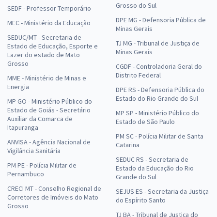
Grosso do Sul
SEDF - Professor Temporário
DPE MG - Defensoria Pública de
MEC - Ministério da Educação
Minas Gerais
SEDUC/MT - Secretaria de
TJ MG - Tribunal de Justiça de
Estado de Educação, Esporte e
Minas Gerais
Lazer do estado de Mato
Grosso
CGDF - Controladoria Geral do
Distrito Federal
MME - Ministério de Minas e
Energia
DPE RS - Defensoria Pública do
Estado do Rio Grande do Sul
MP GO - Ministério Público do
Estado de Goiás - Secretário
MP SP - Ministério Público do
Auxiliar da Comarca de
Estado de São Paulo
Itapuranga
PM SC - Polícia Militar de Santa
ANVISA - Agência Nacional de
Catarina
Vigilância Sanitária
SEDUC RS - Secretaria de
PM PE - Polícia Militar de
Estado da Educação do Rio
Pernambuco
Grande do Sul
CRECI MT - Conselho Regional de
SEJUS ES - Secretaria da Justiça
Corretores de Imóveis do Mato
do Espírito Santo
Grosso
TJ BA - Tribunal de Justiça do