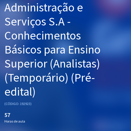
Administração e
Pós
Serviços S.A -
Graduação
Conhecimentos
OAB
Básicos para Ensino
Mentorias
Superior (Analistas)
Questões grátis
Conteúdo gratuito
(Temporário) (Pré-
Blog
edital)
Aprovados
(CÓDIGO: 192923)
Atendimento
57
Horas de aula