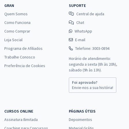
GRAN
SUPORTE
Quem Somos
Central de ajuda
Como Funciona
Chat
Como Comprar
WhatsApp
Loja Social
E-mail
Programa de Afiliados
Telefone: 3003-0894
Trabalhe Conosco
Horário de atendimento:
segunda a sexta (8h às 20h),
Preferência de Cookies
sábado (9h às 13h).
Foi aprovado?
Envie-nos a sua história!
CURSOS ONLINE
PÁGINAS ÚTEIS
Assinatura Ilimitada
Depoimentos
Coaching para Concursos
Material Grátis