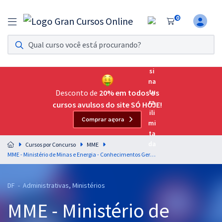
0
Assinatura Ilimitada 11
Acesso a todos os cursos. Teste grátis por 7 dias!
Assinatura OAB Até Passar
Acesso ilimitado a toda preparação para o Exame da
Desconto de
20% em todos os
Ordem, até você passar!
cursos avulsos do site SÓ HOJE!
Comprar agora
Residências Multiprofissionais
Preparação completa e intensiva para as principais
Cursos por Concurso
MME
residências em saúde do Brasil
MME - Ministério de Minas e Energia - Conhecimentos Gerais para o Cargo de Administrador
Concursos
DF - Administrativas, Ministérios
Assinatura Ilimitada
MME - Ministério de
Cursos 20% OFF