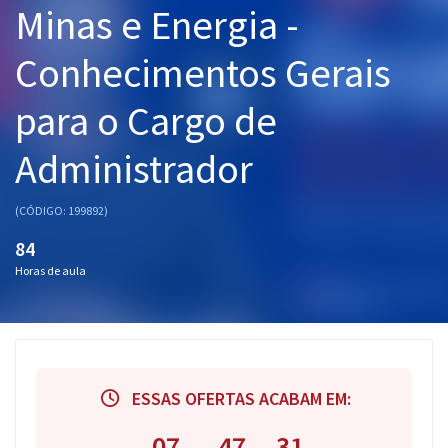
Minas e Energia -
Pós
Conhecimentos Gerais
Graduação
para o Cargo de
OAB
Administrador
Mentorias
Questões grátis
(CÓDIGO: 199892)
84
Conteúdo gratuito
Horas de aula
Blog
Aprovados
Atendimento
ESSAS OFERTAS ACABAM EM:
07
47
30