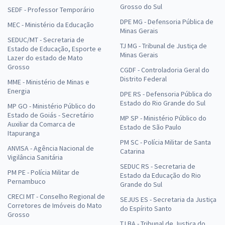
Grosso do Sul
SEDF - Professor Temporário
DPE MG - Defensoria Pública de
MEC - Ministério da Educação
Minas Gerais
SEDUC/MT - Secretaria de
TJ MG - Tribunal de Justiça de
Estado de Educação, Esporte e
Minas Gerais
Lazer do estado de Mato
Grosso
CGDF - Controladoria Geral do
Distrito Federal
MME - Ministério de Minas e
Energia
DPE RS - Defensoria Pública do
Estado do Rio Grande do Sul
MP GO - Ministério Público do
Estado de Goiás - Secretário
MP SP - Ministério Público do
Auxiliar da Comarca de
Estado de São Paulo
Itapuranga
PM SC - Polícia Militar de Santa
ANVISA - Agência Nacional de
Catarina
Vigilância Sanitária
SEDUC RS - Secretaria de
PM PE - Polícia Militar de
Estado da Educação do Rio
Pernambuco
Grande do Sul
CRECI MT - Conselho Regional de
SEJUS ES - Secretaria da Justiça
Corretores de Imóveis do Mato
do Espírito Santo
Grosso
TJ BA - Tribunal de Justiça do