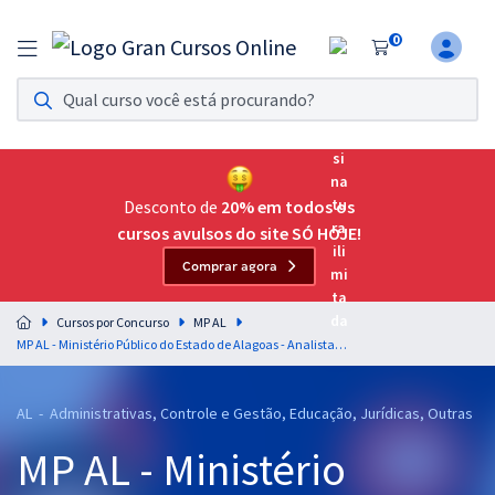
0
Assinatura Ilimitada 11
Acesso a todos os cursos. Teste grátis por 7 dias!
Assinatura OAB Até Passar
Acesso ilimitado a toda preparação para o Exame da
Desconto de
20% em todos os
Ordem, até você passar!
cursos avulsos do site SÓ HOJE!
Comprar agora
Residências Multiprofissionais
Preparação completa e intensiva para as principais
Cursos por Concurso
MP AL
residências em saúde do Brasil
MP AL - Ministério Público do Estado de Alagoas - Analista do Ministério Público - Área de Engenharia Civil
Concursos
AL - Administrativas, Controle e Gestão, Educação, Jurídicas, Outras
Assinatura Ilimitada
MP AL - Ministério
Cursos 20% OFF