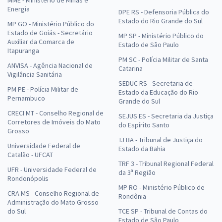
Energia
DPE RS - Defensoria Pública do
Estado do Rio Grande do Sul
MP GO - Ministério Público do
Estado de Goiás - Secretário
MP SP - Ministério Público do
Auxiliar da Comarca de
Estado de São Paulo
Itapuranga
PM SC - Polícia Militar de Santa
ANVISA - Agência Nacional de
Catarina
Vigilância Sanitária
SEDUC RS - Secretaria de
PM PE - Polícia Militar de
Estado da Educação do Rio
Pernambuco
Grande do Sul
CRECI MT - Conselho Regional de
SEJUS ES - Secretaria da Justiça
Corretores de Imóveis do Mato
do Espírito Santo
Grosso
TJ BA - Tribunal de Justiça do
Universidade Federal de
Estado da Bahia
Catalão - UFCAT
TRF 3 - Tribunal Regional Federal
UFR - Universidade Federal de
da 3ª Região
Rondonópolis
MP RO - Ministério Público de
CRA MS - Conselho Regional de
Rondônia
Administração do Mato Grosso
do Sul
TCE SP - Tribunal de Contas do
Estado de São Paulo