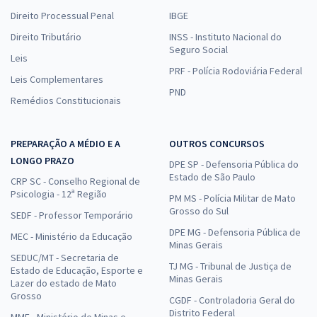
Direito Processual Penal
IBGE
Direito Tributário
INSS - Instituto Nacional do
Seguro Social
Leis
PRF - Polícia Rodoviária Federal
Leis Complementares
PND
Remédios Constitucionais
PREPARAÇÃO A MÉDIO E A
OUTROS CONCURSOS
LONGO PRAZO
DPE SP - Defensoria Pública do
Estado de São Paulo
CRP SC - Conselho Regional de
Psicologia - 12ª Região
PM MS - Polícia Militar de Mato
Grosso do Sul
SEDF - Professor Temporário
DPE MG - Defensoria Pública de
MEC - Ministério da Educação
Minas Gerais
SEDUC/MT - Secretaria de
TJ MG - Tribunal de Justiça de
Estado de Educação, Esporte e
Minas Gerais
Lazer do estado de Mato
Grosso
CGDF - Controladoria Geral do
Distrito Federal
MME - Ministério de Minas e