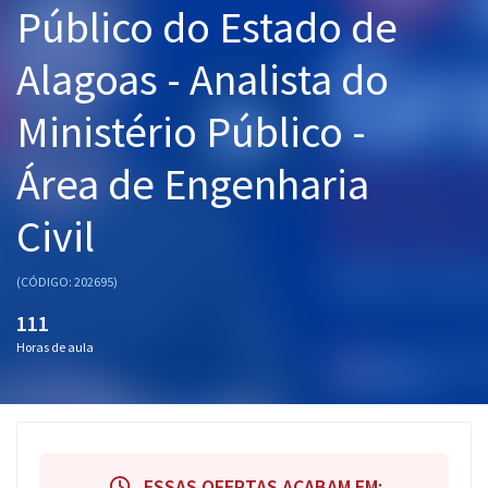
Público do Estado de
Pós
Alagoas - Analista do
Graduação
Ministério Público -
OAB
Área de Engenharia
Mentorias
Civil
Questões grátis
Conteúdo gratuito
(CÓDIGO: 202695)
Blog
111
Horas de aula
Aprovados
Atendimento
ESSAS OFERTAS ACABAM EM: