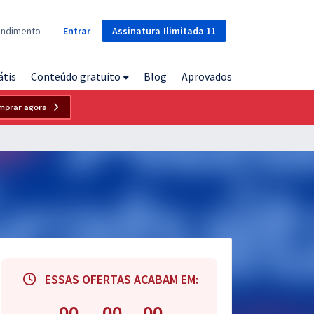
Assinatura
Ilimitada
11
endimento
Entrar
átis
Conteúdo gratuito
Blog
Aprovados
mprar agora
ESSAS OFERTAS ACABAM EM:
00
00
00