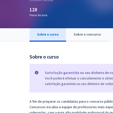
Pós
128
Graduação
Horas de aula
OAB
Sobre o curso
Sobre o concurso
Mentorias
Questões grátis
Sobre o curso
Conteúdo gratuito
Blog
Satisfação garantida ou seu dinheiro de vo
Você poderá efetuar o cancelamento e obter 
Aprovados
satisfação garantida ou seu dinheiro de volta
Atendimento
A fim de preparar os candidatos para o concurso públi
Concursos escalou a equipe de professores mais exper
videoaulas, com a mais alta qualidade audiovisual do