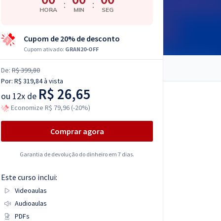
:
:
HORA
MIN
SEG
Cupom de 20% de desconto
Cupom ativado:
GRAN20-OFF
De:
R$ 399,80
Por:
R$ 319,84
à vista
R$ 26,65
ou
12x de
Economize R$ 79,96 (-20%)
Comprar agora
Garantia de devolução do dinheiro em 7 dias.
Este curso inclui:
Videoaulas
Audioaulas
PDFs