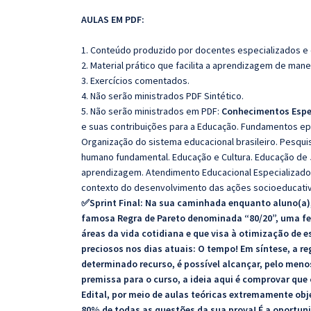
AULAS EM PDF:
1. Conteúdo produzido por docentes especializados e
2. Material prático que facilita a aprendizagem de mane
3. Exercícios comentados.
4. Não serão ministrados PDF Sintético.
5. Não serão ministrados em PDF:
Conhecimentos Espe
e suas contribuições para a Educação. Fundamentos ep
Organização do sistema educacional brasileiro. Pesq
humano fundamental. Educação e Cultura. Educação de J
aprendizagem. Atendimento Educacional Especializad
contexto do desenvolvimento das ações socioeducativa
✅Sprint Final: Na sua caminhada enquanto aluno(a),
famosa Regra de Pareto denominada “80/20”, uma fer
áreas da vida cotidiana e que visa à otimização de e
preciosos nos dias atuais: O tempo! Em síntese, a 
determinado recurso, é possível alcançar, pelo men
premissa para o curso, a ideia aqui é comprovar que
Edital, por meio de aulas teóricas extremamente obj
80% de todas as questões da sua prova! É a oportun