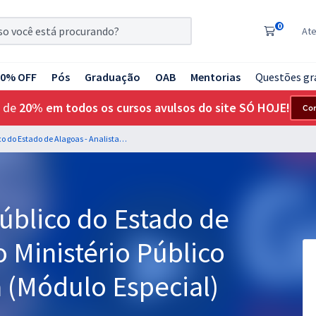
0
At
20% OFF
Pós
Graduação
OAB
Mentorias
Questões gr
 de
20% em todos os cursos avulsos do site SÓ HOJE!
Co
MP AL - Ministério Público do Estado de Alagoas - Analista do Ministério Público - Área de Pedagogia (Módulo Especial)
Público do Estado de
o Ministério Público
 (Módulo Especial)