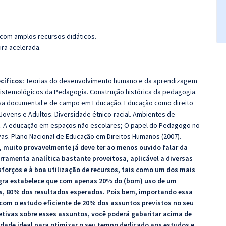
 com amplos recursos didáticos.
ira acelerada.
cíficos:
Teorias do desenvolvimento humano e da aprendizagem
istemológicos da Pedagogia. Construção histórica da pedagogia.
uisa documental e de campo em Educação. Educação como direito
ovens e Adultos. Diversidade étnico-racial. Ambientes de
o. A educação em espaços não escolares; O papel do Pedagogo no
s. Plano Nacional de Educação em Direitos Humanos (2007).
 muito provavelmente já deve ter ao menos ouvido falar da
ramenta analítica bastante proveitosa, aplicável a diversas
sforços e à boa utilização de recursos, tais como um dos mais
regra estabelece que com apenas 20% do (bom) uso de um
os, 80% dos resultados esperados. Pois bem, importando essa
 com o estudo eficiente de 20% dos assuntos previstos no seu
etivas sobre esses assuntos, você poderá gabaritar acima de
idade ideal para otimizar o seu tempo dedicado aos estudos e