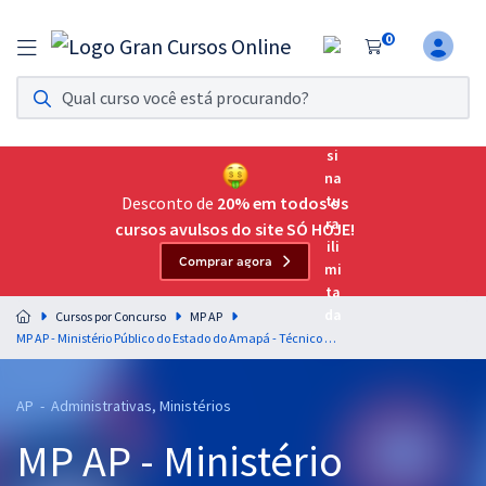
0
Assinatura Ilimitada 11
Acesso a todos os cursos. Teste grátis por 7 dias!
Assinatura OAB Até Passar
Acesso ilimitado a toda preparação para o Exame da
Desconto de
20% em todos os
Ordem, até você passar!
cursos avulsos do site SÓ HOJE!
Comprar agora
Residências Multiprofissionais
Preparação completa e intensiva para as principais
Cursos por Concurso
MP AP
residências em saúde do Brasil
MP AP - Ministério Público do Estado do Amapá - Técnico Ministerial - Especialidade: Apoio Administrativo
Concursos
AP - Administrativas, Ministérios
Assinatura Ilimitada
MP AP - Ministério
Cursos 20% OFF