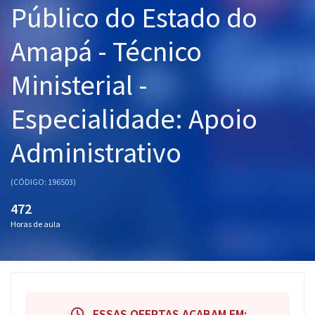
Público do Estado do
Pós
Amapá - Técnico
Graduação
Ministerial -
OAB
Especialidade: Apoio
Mentorias
Administrativo
Questões grátis
Conteúdo gratuito
(CÓDIGO: 196503)
Blog
472
Horas de aula
Aprovados
Atendimento
ESSAS OFERTAS ACABAM EM: