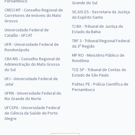
Pernambuco
Grande do Sul
CRECI MT - Conselho Regional de
SEJUS ES - Secretaria da Justiça
Corretores de Imóveis do Mato
do Espírito Santo
Grosso
TJ BA - Tribunal de Justiça do
Universidade Federal de
Estado da Bahia
Catalão - UFCAT
TRF 3 - Tribunal Regional Federal
UFR - Universidade Federal de
da 3ª Região
Rondonópolis
MP RO - Ministério Público de
CRA MS - Conselho Regional de
Rondônia
Administração do Mato Grosso
do Sul
TCE SP - Tribunal de Contas do
Estado de São Paulo
UFJ - Universidade Federal de
Jataí
Politec PE - Polícia Científica de
Pernambuco
UFRN - Universidade Federal do
Rio Grande do Norte
UFCSPA - Universidade Federal
de Ciência da Saúde de Porto
Alegre