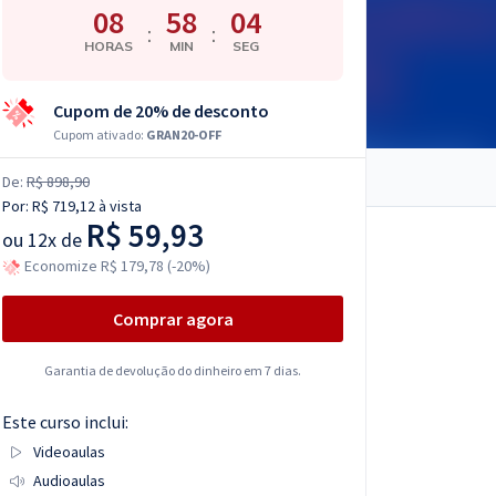
08
58
03
:
:
HORAS
MIN
SEG
Cupom de 20% de desconto
Cupom ativado:
GRAN20-OFF
De:
R$ 898,90
Por:
R$ 719,12
à vista
R$ 59,93
ou
12x de
Economize R$ 179,78 (-20%)
Comprar agora
Garantia de devolução do dinheiro em 7 dias.
Este curso inclui:
Videoaulas
Audioaulas