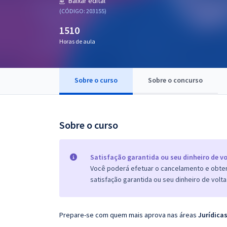
Baixar edital
Pós
(CÓDIGO: 203155)
1510
Graduação
Horas de aula
OAB
Mentorias
Sobre o curso
Sobre o concurso
Questões grátis
Sobre o curso
Conteúdo gratuito
Blog
Satisfação garantida ou seu dinheiro de vo
Aprovados
Você poderá efetuar o cancelamento e obter 
satisfação garantida ou seu dinheiro de volta
Atendimento
Prepare-se com quem mais aprova nas áreas
Jurídicas