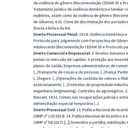
da violência de gênero (Recomendação CEDAW 35 e Pro
Tratamento jurídico da violência doméstica e familiar 
mulheres, assim como da violência de gênero (Recom
de Gênero); 4.25. Crime de discriminação dos portadore
(basta a leitura da lei).
Direito Processual Penal:
19.16. Violência Doméstica 
Protocolo para Julgamento com Perspectiva de Gênero);
Adolescente (Recomendação CEDAW 35 e Protocolo pa
Direito Comercial e Empresarial:
3. Direitos humanos e 
penais no mercado de capitais. A proteção aos investi
planos de saúde, Empresas administradoras de consórci
(...)Transporte de coisas e de pessoas. (...)Fiança. Penho
(...)Seguro. (...)Operações de custódia de valores e tít
estacionamento. (...)Contratos de propriedade industria
engenharia (engineering). Contratos do agronegócio. 13.
Warrant. 14.12. Crimes nas recuperações judicial e extraj
administração especial temporária (...).
Direito Processual Civil
: 13. Política Nacional de Ince
CNMP nº 118/2014). 14. Política Nacional de Incentivo à
CNMP nº 54/2017). [...]; Inventário e partilha; Habilita