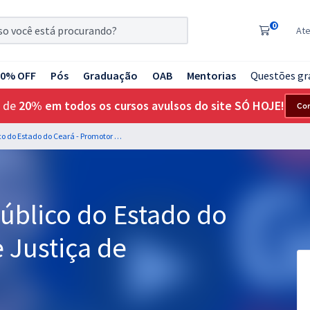
0
At
20% OFF
Pós
Graduação
OAB
Mentorias
Questões gr
 de
20% em todos os cursos avulsos do site SÓ HOJE!
Co
MP CE - Ministério Público do Estado do Ceará - Promotor de Justiça de Entrância Inicial
Público do Estado do
 Justiça de