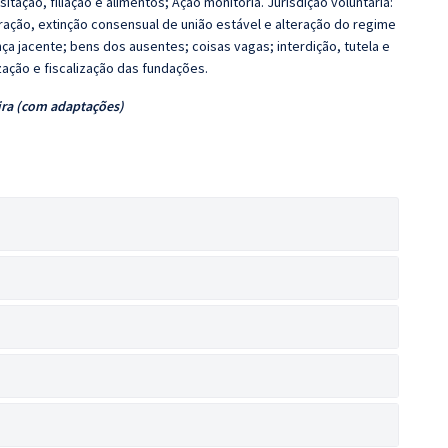
tação, filiação e alimentos; Ação monitória. Jurisdição voluntária:
aração, extinção consensual de união estável e alteração do regime
a jacente; bens dos ausentes; coisas vagas; interdição, tutela e
ação e fiscalização das fundações.
ira (com adaptações)