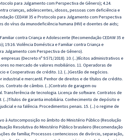
tocolo para Julgamento com Perspectiva de Gênero); 4.24.
contra crianças, adolescentes, idosos, pessoas com deficiência e
endação CEDAW 35 e Protocolo para Julgamento com Perspectiva
s do vírus da imunodeficiência humana (HIV) e doentes de aids;
e Familiar contra Criança e Adolescente (Recomendação CEDAW 35 e
 19.16. Violência Doméstica e Familiar contra Criança e
ra Julgamento com Perspectiva de Gênero).
empresas (Decreto nº 9.571/2018). 10. (...)Ilícitos administrativos e
dores no mercado de valores mobiliários. 11. Operadoras de
o e Cooperativas de crédito. 12. (...)Gestão de negócios.
r industrial e mercantil. Penhor de direitos e de títulos de crédito.
ulos. Contrato de câmbio. (...)Contrato de garagem ou
l. Transferência de tecnologia. Licença de software. Contratos de
 (...)Títulos de garantia imobiliária. Conhecimento de depósito e
udicial e na falência. Procedimentos penais. 15. (...) o regime de
ntivo à Autocomposição no âmbito do Ministério Público (Resolução
 Atuação Resolutiva do Ministério Público brasileiro (Recomendação
ção Ações de família; Processos contenciosos de divórcio, separação,