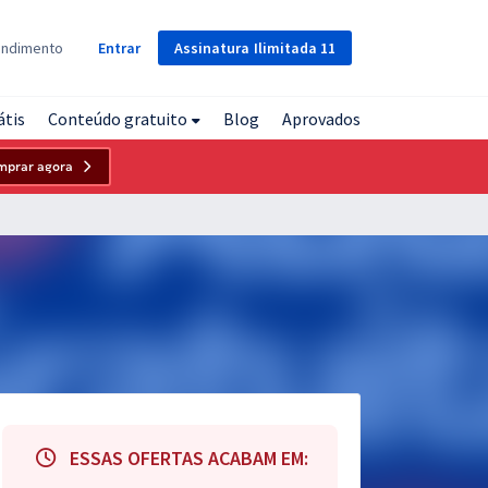
Assinatura
Ilimitada
11
endimento
Entrar
átis
Conteúdo gratuito
Blog
Aprovados
mprar agora
ESSAS OFERTAS ACABAM EM: