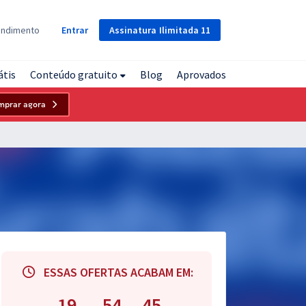
Assinatura
Ilimitada
11
endimento
Entrar
átis
Conteúdo gratuito
Blog
Aprovados
mprar agora
ESSAS OFERTAS ACABAM EM:
19
54
44