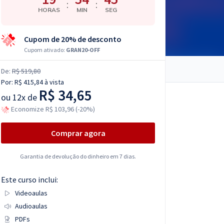
:
:
HORAS
MIN
SEG
Cupom de 20% de desconto
Cupom ativado:
GRAN20-OFF
De:
R$ 519,80
Por:
R$ 415,84
à vista
R$ 34,65
ou
12x de
Economize R$ 103,96 (-20%)
Comprar agora
Garantia de devolução do dinheiro em 7 dias.
Este curso inclui:
Videoaulas
Audioaulas
PDFs