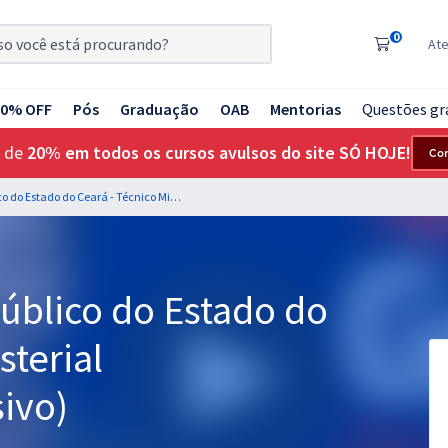
0
At
20% OFF
Pós
Graduação
OAB
Mentorias
Questões gr
 de
20% em todos os cursos avulsos do site SÓ HOJE!
Co
MP CE - Ministério Público do Estado do Ceará - Técnico Ministerial (Treinamento intensivo)
Público do Estado do
sterial
ivo)