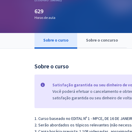
Pós
629
Graduação
Horas de aula
OAB
Sobre o curso
Sobre o concurso
Mentorias
Questões grátis
Sobre o curso
Conteúdo gratuito
Blog
Satisfação garantida ou seu dinheiro de vo
Você poderá efetuar o cancelamento e obter 
Aprovados
satisfação garantida ou seu dinheiro de volta
Atendimento
1. Curso baseado no EDITAL Nº 1 - MPCE, DE 16 DE JANEI
2. Serão abordados os tópicos relevantes (não necessa
3. Carga horária prevista: 1.108 videoaulas, aproximad