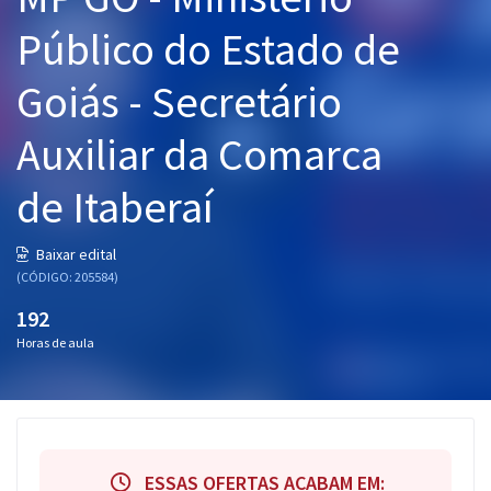
Pós
Público do Estado de
Graduação
Goiás - Secretário
OAB
Auxiliar da Comarca
Mentorias
de Itaberaí
Questões grátis
Baixar edital
Conteúdo gratuito
(CÓDIGO: 205584)
192
Blog
Horas de aula
Aprovados
Atendimento
ESSAS OFERTAS ACABAM EM: