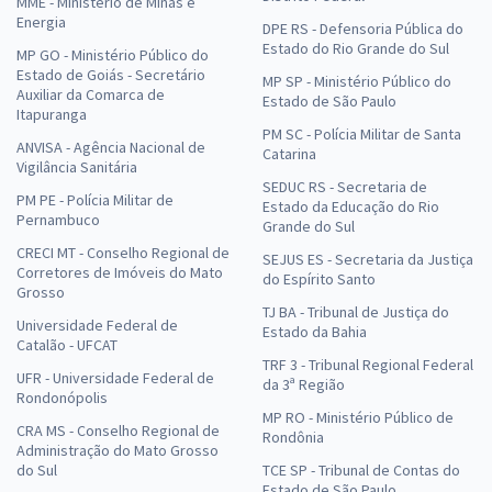
MME - Ministério de Minas e
Energia
DPE RS - Defensoria Pública do
Estado do Rio Grande do Sul
MP GO - Ministério Público do
Estado de Goiás - Secretário
MP SP - Ministério Público do
Auxiliar da Comarca de
Estado de São Paulo
Itapuranga
PM SC - Polícia Militar de Santa
ANVISA - Agência Nacional de
Catarina
Vigilância Sanitária
SEDUC RS - Secretaria de
PM PE - Polícia Militar de
Estado da Educação do Rio
Pernambuco
Grande do Sul
CRECI MT - Conselho Regional de
SEJUS ES - Secretaria da Justiça
Corretores de Imóveis do Mato
do Espírito Santo
Grosso
TJ BA - Tribunal de Justiça do
Universidade Federal de
Estado da Bahia
Catalão - UFCAT
TRF 3 - Tribunal Regional Federal
UFR - Universidade Federal de
da 3ª Região
Rondonópolis
MP RO - Ministério Público de
CRA MS - Conselho Regional de
Rondônia
Administração do Mato Grosso
do Sul
TCE SP - Tribunal de Contas do
Estado de São Paulo