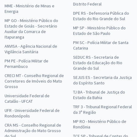
Distrito Federal
MME - Ministério de Minas e
Energia
DPE RS - Defensoria Pública do
Estado do Rio Grande do Sul
MP GO - Ministério Público do
Estado de Goiás - Secretário
MP SP - Ministério Público do
Auxiliar da Comarca de
Estado de São Paulo
Itapuranga
PM SC - Polícia Militar de Santa
ANVISA - Agência Nacional de
Catarina
Vigilância Sanitária
SEDUC RS - Secretaria de
PM PE - Polícia Militar de
Estado da Educação do Rio
Pernambuco
Grande do Sul
CRECI MT - Conselho Regional de
SEJUS ES - Secretaria da Justiça
Corretores de Imóveis do Mato
do Espírito Santo
Grosso
TJ BA - Tribunal de Justiça do
Universidade Federal de
Estado da Bahia
Catalão - UFCAT
TRF 3 - Tribunal Regional Federal
UFR - Universidade Federal de
da 3ª Região
Rondonópolis
MP RO - Ministério Público de
CRA MS - Conselho Regional de
Rondônia
Administração do Mato Grosso
do Sul
TCE SP - Tribunal de Contas do