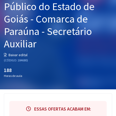
Público do Estado de
Pós
Goiás - Comarca de
Graduação
Paraúna - Secretário
OAB
Auxiliar
Mentorias
Questões grátis
Baixar edital
(CÓDIGO: 184680)
Conteúdo gratuito
188
Blog
Horas de aula
Aprovados
Atendimento
ESSAS OFERTAS ACABAM EM: