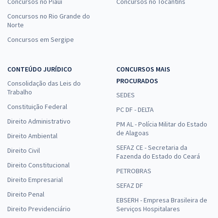
Concursos no Piauí
Concursos no Tocantins
Concursos no Rio Grande do
Norte
Concursos em Sergipe
CONTEÚDO JURÍDICO
CONCURSOS MAIS
PROCURADOS
Consolidação das Leis do
Trabalho
SEDES
Constituição Federal
PC DF - DELTA
Direito Administrativo
PM AL - Polícia Militar do Estado
de Alagoas
Direito Ambiental
SEFAZ CE - Secretaria da
Direito Civil
Fazenda do Estado do Ceará
Direito Constitucional
PETROBRAS
Direito Empresarial
SEFAZ DF
Direito Penal
EBSERH - Empresa Brasileira de
Direito Previdenciário
Serviços Hospitalares