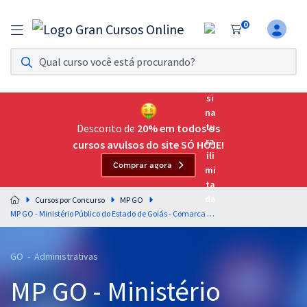
0
Assinatura Ilimitada 11
Acesso a todos os cursos. Teste grátis por 7 dias!
Assinatura OAB Até Passar
Acesso ilimitado a toda preparação para o Exame da
Desconto de
20% em todos os
Ordem, até você passar!
cursos avulsos do site SÓ HOJE!
Comprar agora
Residências Multiprofissionais
Preparação completa e intensiva para as principais
Cursos por Concurso
MP GO
residências em saúde do Brasil
MP GO - Ministério Público do Estado de Goiás - Comarca de Paraúna - Secretário Auxiliar
Concursos
GO - Administrativas
Assinatura Ilimitada
MP GO - Ministério
Cursos 20% OFF