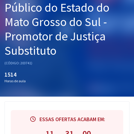
Público do Estado do
Pós
Mato Grosso do Sul -
Graduação
Promotor de Justiça
OAB
Substituto
Mentorias
Questões grátis
(CÓDIGO: 203741)
1514
Conteúdo gratuito
Horas de aula
Blog
Aprovados
Atendimento
ESSAS OFERTAS ACABAM EM:
11
30
59