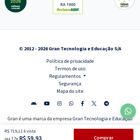
RA 1000
© 2012 - 2026 Gran Tecnologia e Educação S/A
Política de privacidade
Termos de uso
Regulamentos
Segurança
Mapa do site
Gran é uma marca da empresa
Gran Tecnologia e Educação
S/A,
CNPJ: 18.260.822/0001-77, SBS Quadra 02, Bloco J, Lote
R$ 719,12 à vista
10, Edifício Carlton Tower, Sala 201, 2º Andar, Asa Sul,
R$ 59,93
Comprar
ou 12x