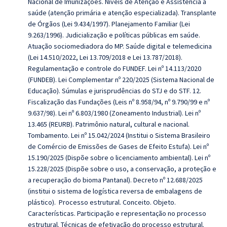
Nacional de Imunizações. Níveis de Atenção e Assistência à
saúde (atenção primária e atenção especializada). Transplante
de Órgãos (Lei 9.434/1997). Planejamento Familiar (Lei
9.263/1996). Judicialização e políticas públicas em saúde.
Atuação sociomediadora do MP. Saúde digital e telemedicina
(Lei 14.510/2022, Lei 13.709/2018 e Lei 13.787/2018).
Regulamentação e controle do FUNDEF. Lei nº 14.113/2020
(FUNDEB). Lei Complementar nº 220/2025 (Sistema Nacional de
Educação). Súmulas e jurisprudências do STJ e do STF. 12.
Fiscalização das Fundações (Leis nº 8.958/94, nº 9.790/99 e nº
9.637/98). Lei nº 6.803/1980 (Zoneamento Industrial). Lei nº
13.465 (REURB). Patrimônio natural, cultural e nacional.
Tombamento. Lei nº 15.042/2024 (Institui o Sistema Brasileiro
de Comércio de Emissões de Gases de Efeito Estufa). Lei nº
15.190/2025 (Dispõe sobre o licenciamento ambiental). Lei nº
15.228/2025 (Dispõe sobre o uso, a conservação, a proteção e
a recuperação do bioma Pantanal). Decreto nº 12.688/2025
(institui o sistema de logística reversa de embalagens de
plástico). Processo estrutural. Conceito. Objeto.
Características. Participação e representação no processo
estrutural. Técnicas de efetivação do processo estrutural.