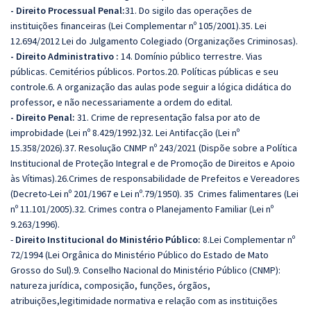
- Direito Processual Penal:
31. Do sigilo das operações de
instituições financeiras (Lei Complementar nº 105/2001).35. Lei
12.694/2012 Lei do Julgamento Colegiado (Organizações Criminosas).
- Direito Administrativo :
14. Domínio público terrestre. Vias
públicas. Cemitérios públicos. Portos.20. Políticas públicas e seu
controle.6. A organização das aulas pode seguir a lógica didática do
professor, e não necessariamente a ordem do edital.
- Direito Penal:
31. Crime de representação falsa por ato de
improbidade (Lei nº 8.429/1992.)32. Lei Antifacção (Lei nº
15.358/2026).37. Resolução CNMP nº 243/2021 (Dispõe sobre a Política
Institucional de Proteção Integral e de Promoção de Direitos e Apoio
às Vítimas).26.Crimes de responsabilidade de Prefeitos e Vereadores
(Decreto-Lei nº 201/1967 e Lei nº.79/1950). 35 Crimes falimentares (Lei
nº 11.101/2005).32. Crimes contra o Planejamento Familiar (Lei nº
9.263/1996).
-
Direito Institucional do Ministério Público:
8.Lei Complementar nº
72/1994 (Lei Orgânica do Ministério Público do Estado de Mato
Grosso do Sul).9. Conselho Nacional do Ministério Público (CNMP):
natureza jurídica, composição, funções, órgãos,
atribuições,legitimidade normativa e relação com as instituições