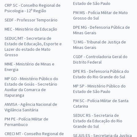
Estado de São Paulo
CRP SC - Conselho Regional de
Psicologia - 12ª Região
PM MS - Polícia Militar de Mato
Grosso do Sul
SEDF - Professor Temporário
DPE MG - Defensoria Pública de
MEC - Ministério da Educação
Minas Gerais
SEDUC/MT - Secretaria de
TJ MG - Tribunal de Justiça de
Estado de Educação, Esporte e
Minas Gerais
Lazer do estado de Mato
Grosso
CGDF - Controladoria Geral do
Distrito Federal
MME - Ministério de Minas e
Energia
DPE RS - Defensoria Pública do
Estado do Rio Grande do Sul
MP GO - Ministério Público do
Estado de Goiás - Secretário
MP SP - Ministério Público do
Auxiliar da Comarca de
Estado de São Paulo
Itapuranga
PM SC - Polícia Militar de Santa
ANVISA - Agência Nacional de
Catarina
Vigilância Sanitária
SEDUC RS - Secretaria de
PM PE - Polícia Militar de
Estado da Educação do Rio
Pernambuco
Grande do Sul
CRECI MT - Conselho Regional de
SEJUS ES - Secretaria da Justiça