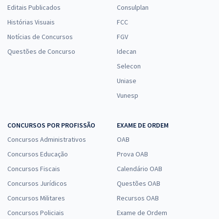
Editais Publicados
Consulplan
Histórias Visuais
FCC
Notícias de Concursos
FGV
Questões de Concurso
Idecan
Selecon
Uniase
Vunesp
CONCURSOS POR PROFISSÃO
EXAME DE ORDEM
Concursos Administrativos
OAB
Concursos Educação
Prova OAB
Concursos Fiscais
Calendário OAB
Concursos Jurídicos
Questões OAB
Concursos Militares
Recursos OAB
Concursos Policiais
Exame de Ordem