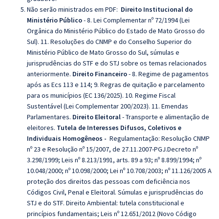
Não serão ministrados em PDF:
Direito Institucional do
Ministério Público
- 8. Lei Complementar nº 72/1994 (Lei
Orgânica do Ministério Público do Estado de Mato Grosso do
Sul). 11. Resoluções do CNMP e do Conselho Superior do
Ministério Público de Mato Grosso do Sul, súmulas e
jurisprudências do STF e do STJ sobre os temas relacionados
anteriormente.
Direito Financeiro
- 8. Regime de pagamentos
após as Ecs 113 e 114; 9. Regras de quitação e parcelamento
para os municípios (EC 136/2025). 10. Regime Fiscal
Sustentável (Lei Complementar 200/2023). 11. Emendas
Parlamentares.
Direito Eleitoral
- Transporte e alimentação de
eleitores.
Tutela de Interesses Difusos, Coletivos e
Individuais Homogêneos -
Regulamentação: Resolução CNMP
nº 23 e Resolução nº 15/2007, de 27.11.2007-PGJ.Decreto nº
3.298/1999; Leis nº 8.213/1991, arts. 89 a 93; nº 8.899/1994; nº
10.048/2000; nº 10.098/2000; Lei nº 10.708/2003; nº 11.126/2005 A
proteção dos direitos das pessoas com deficiência nos
Códigos Civil, Penal e Eleitoral. Súmulas e jurisprudências do
STJ e do STF. Direito Ambiental: tutela constitucional e
princípios fundamentais; Leis nº 12.651/2012 (Novo Código