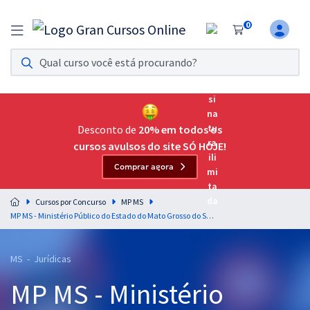
0
Assinatura Ilimitada 11
Acesso a todos os cursos. Teste grátis por 7 dias!
Assinatura OAB Até Passar
Acesso ilimitado a toda preparação para o Exame da
Desconto de
20% em todos os
Ordem, até você passar!
cursos avulsos do site SÓ HOJE!
Comprar agora
Residências Multiprofissionais
Preparação completa e intensiva para as principais
Cursos por Concurso
MP MS
residências em saúde do Brasil
MP MS - Ministério Público do Estado do Mato Grosso do Sul - Promotor de Justiça Substituto
Concursos
MS - Jurídicas
Assinatura Ilimitada
MP MS - Ministério
Cursos 20% OFF