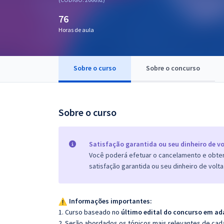
Pós
76
Graduação
Horas de aula
OAB
Sobre o curso
Sobre o concurso
Mentorias
Questões grátis
Sobre o curso
Conteúdo gratuito
Blog
Satisfação garantida ou seu dinheiro de vo
Você poderá efetuar o cancelamento e obter 
Aprovados
satisfação garantida ou seu dinheiro de volta
Atendimento
Informações importantes:
1. Curso baseado no
último edital do concurso em ad
2. Serão abordados os tópicos mais relevantes de cada