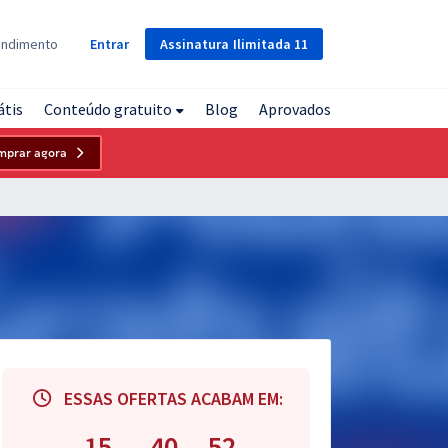
Assinatura
Ilimitada
11
endimento
Entrar
átis
Conteúdo gratuito
Blog
Aprovados
mprar agora
ESSAS OFERTAS ACABAM EM:
15
40
51