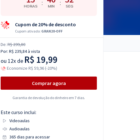
:
:
HORAS
MIN
SEG
Cupom de 20% de desconto
Cupom ativado:
GRAN20-OFF
De:
R$ 299,80
Por:
R$ 239,84
à vista
R$ 19,99
ou
12x de
Economize R$ 59,96 (-20%)
Comprar agora
Garantia de devolução do dinheiro em 7 dias.
Este curso inclui:
Videoaulas
Audioaulas
365 dias para acessar