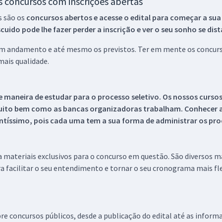
os concursos com inscrições abertas
s são os
concursos abertos e acesse o edital para começar a sua
ido pode lhe fazer perder a inscrição e ver o seu sonho se dis
 em andamento e até mesmo os previstos. Ter em mente os concurso
ais qualidade.
 maneira de estudar para o processo seletivo. Os nossos curso
uito bem como as bancas organizadoras trabalham. Conhecer a
tíssimo, pois cada uma tem a sua forma de administrar os proc
 a materiais exclusivos para o concurso em questão. São diversos 
a facilitar o seu entendimento e tornar o seu cronograma mais fle
re concursos públicos, desde a publicação do edital até as inform