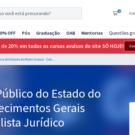
0
At
20% OFF
Pós
Graduação
OAB
Mentorias
Questões gr
 de
20% em todos os cursos avulsos do site SÓ HOJE!
Co
MP MT - Ministério Público do Estado do Mato Grosso - Conhecimentos Gerais para o Cargo de Analista Jurídico
Público do Estado do
ecimentos Gerais
ista Jurídico