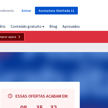
Assinatura
Ilimitada
11
endimento
Entrar
átis
Conteúdo gratuito
Blog
Aprovados
mprar agora
ESSAS OFERTAS ACABAM EM:
08
35
31