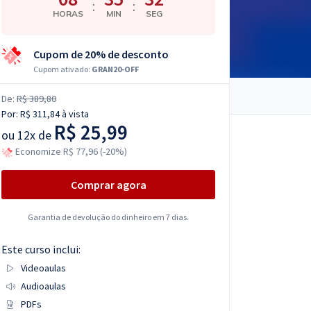
:
:
HORAS
MIN
SEG
Cupom de 20% de desconto
Cupom ativado:
GRAN20-OFF
De:
R$ 389,80
Por:
R$ 311,84
à vista
R$ 25,99
ou
12x de
Economize R$ 77,96 (-20%)
Comprar agora
Garantia de devolução do dinheiro em 7 dias.
Este curso inclui:
Videoaulas
Audioaulas
PDFs