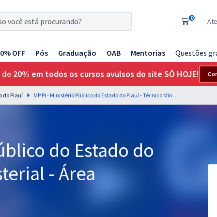
0
At
20% OFF
Pós
Graduação
OAB
Mentorias
Questões gr
 de
20% em todos os cursos avulsos do site SÓ HOJE!
Co
o do Piauí
MP PI - Ministério Público do Estado do Piauí - Técnico Ministerial - Área Administrativa
Público do Estado do
terial - Área