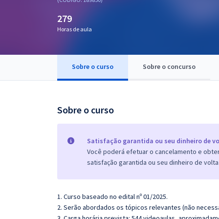
Pós
279
Graduação
Horas de aula
OAB
Sobre o curso
Sobre o concurso
Mentorias
Questões grátis
Sobre o curso
Conteúdo gratuito
Blog
Satisfação garantida ou seu dinheiro de vo
Você poderá efetuar o cancelamento e obter 
Aprovados
satisfação garantida ou seu dinheiro de volta
Atendimento
1. Curso baseado no edital nº 01/2025.
2. Serão abordados os tópicos relevantes (não necessa
3. Carga horária prevista: 544 videoaulas, aproximadam