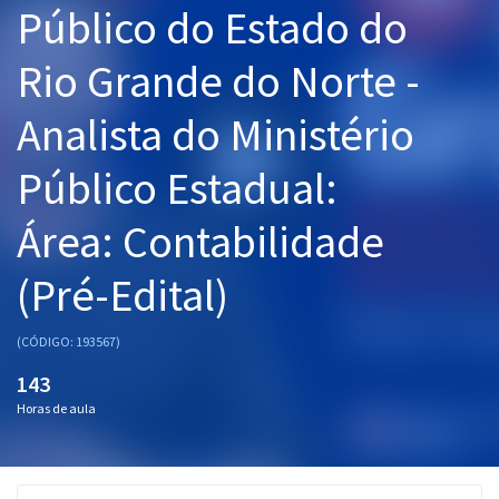
Público do Estado do
Pós
Rio Grande do Norte -
Graduação
Analista do Ministério
OAB
Público Estadual:
Mentorias
Área: Contabilidade
Questões grátis
Conteúdo gratuito
(Pré-Edital)
Blog
(CÓDIGO: 193567)
Aprovados
143
Horas de aula
Atendimento