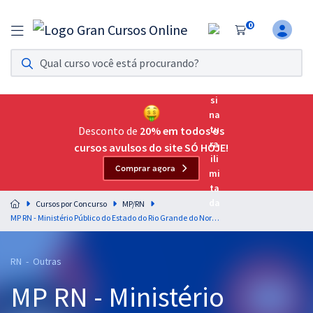
0
Assinatura Ilimitada 11
Acesso a todos os cursos. Teste grátis por 7 dias!
Assinatura OAB Até Passar
Acesso ilimitado a toda preparação para o Exame da
Desconto de
20% em todos os
Ordem, até você passar!
cursos avulsos do site SÓ HOJE!
Comprar agora
Residências Multiprofissionais
Preparação completa e intensiva para as principais
Cursos por Concurso
MP/RN
residências em saúde do Brasil
MP RN - Ministério Público do Estado do Rio Grande do Norte - Analista do Ministério Público Estadual: Área: Contabilidade (Pré-Edital)
Concursos
RN - Outras
Assinatura Ilimitada
MP RN - Ministério
Cursos 20% OFF