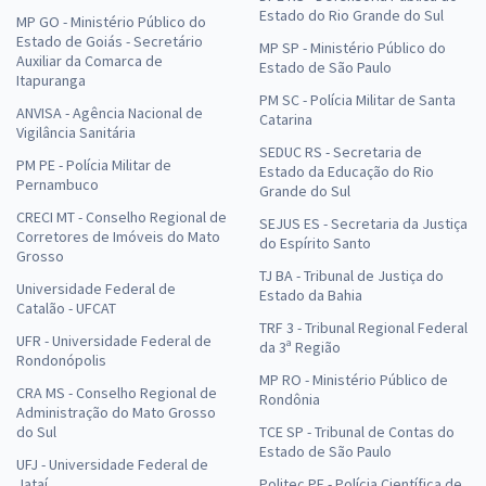
Estado do Rio Grande do Sul
MP GO - Ministério Público do
Estado de Goiás - Secretário
MP SP - Ministério Público do
Auxiliar da Comarca de
Estado de São Paulo
Itapuranga
PM SC - Polícia Militar de Santa
ANVISA - Agência Nacional de
Catarina
Vigilância Sanitária
SEDUC RS - Secretaria de
PM PE - Polícia Militar de
Estado da Educação do Rio
Pernambuco
Grande do Sul
CRECI MT - Conselho Regional de
SEJUS ES - Secretaria da Justiça
Corretores de Imóveis do Mato
do Espírito Santo
Grosso
TJ BA - Tribunal de Justiça do
Universidade Federal de
Estado da Bahia
Catalão - UFCAT
TRF 3 - Tribunal Regional Federal
UFR - Universidade Federal de
da 3ª Região
Rondonópolis
MP RO - Ministério Público de
CRA MS - Conselho Regional de
Rondônia
Administração do Mato Grosso
do Sul
TCE SP - Tribunal de Contas do
Estado de São Paulo
UFJ - Universidade Federal de
Jataí
Politec PE - Polícia Científica de