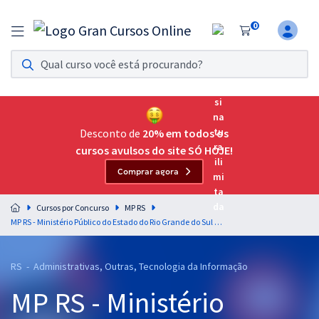
0
Assinatura Ilimitada 11
Acesso a todos os cursos. Teste grátis por 7 dias!
Assinatura OAB Até Passar
Acesso ilimitado a toda preparação para o Exame da
Desconto de
20% em todos os
Ordem, até você passar!
cursos avulsos do site SÓ HOJE!
Comprar agora
Residências Multiprofissionais
Preparação completa e intensiva para as principais
Cursos por Concurso
MP RS
residências em saúde do Brasil
MP RS - Ministério Público do Estado do Rio Grande do Sul - Analista do MP - Engenharia Florestal (Pós-Edital)
Concursos
RS - Administrativas, Outras, Tecnologia da Informação
Assinatura Ilimitada
MP RS - Ministério
Cursos 20% OFF