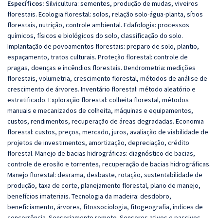
Específicos:
Silvicultura: sementes, produção de mudas, viveiros
florestais. Ecologia florestal: solos, relação solo-água-planta, sítios
florestais, nutrição, controle ambiental. Edafologia: processos
químicos, físicos e biológicos do solo, classificação do solo.
Implantação de povoamentos florestais: preparo de solo, plantio,
espaçamento, tratos culturais. Proteção florestal: controle de
pragas, doenças e incêndios florestais. Dendrometria: medições
florestais, volumetria, crescimento florestal, métodos de análise de
crescimento de árvores. Inventário florestal: método aleatório e
estratificado. Exploração florestal: colheita florestal, métodos
manuais e mecanizados de colheita, máquinas e equipamentos,
custos, rendimentos, recuperação de áreas degradadas. Economia
florestal: custos, preços, mercado, juros, avaliação de viabilidade de
projetos de investimentos, amortização, depreciação, crédito
florestal. Manejo de bacias hidrográficas: diagnóstico de bacias,
controle de erosão e torrentes, recuperação de bacias hidrográficas.
Manejo florestal: desrama, desbaste, rotação, sustentabilidade de
produção, taxa de corte, planejamento florestal, plano de manejo,
benefícios imateriais. Tecnologia da madeira: desdobro,
beneficiamento, árvores, fitossociologia, fitogeografia, índices de
concorrência. Sensoriamento remoto. Sensores ativos e passivos.