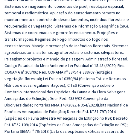
Sistemas de imageamento: conceitos de pixel, resolução espacial,
temporal e radiométrica. Aplicação do sensoriamento remoto no
monitoramento e controle de desmatamentos, incêndios florestais e
recuperação da vegetação. Sistemas de Informação Geográfica (SIG).
Sistemas de coordenadas e georreferenciamento. Projeções e
transformações. Regimes de Fogo. Impactos do fogo nos
ecossistemas. Manejo e prevenção de incêndios florestais. Sistemas
agrosilvipastoris: sistemas agroflorestais e sistemas silvipastoris.
Paisagismo: projetos e manejo de paisagem. Administração florestal.
Código Estadual do Meio Ambiente Lei Estadual nº 15.434/2020; Res.
CONAMA nº 369/06; Res. CONAMA nº 33/94 e 388/07 (estágios
vegetação florestal); Lei Est. no 10350/94 (Sistema Est. de Recursos
Hídricos e suas regulamentações); CITES (Convenção sobre o
Comércio Internacional das Espécies da Fauna e da Flora Selvagens
Ameaçadas de Extinção); Decr. Fed. 4339/02 Convenção da
Biodiversidade; Portarias MMA 148/2022 e 354/2023(Lista Nacional de
Espécies Ameaçadas de Extinção); Decreto Est. Nº 51.797/2014
(Espécies da Fauna Silvestre Ameaçadas de Extinção no RS); Decreto
Est. Nº 52.109/2014 (Espécies da Flora Ameaçadas de Extinção no RS);
Portaria SEMA nº 79/2013 (Lista das espécies exóticas invasoras do