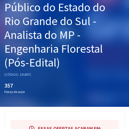
Público do Estado do
Pós
Rio Grande do Sul -
Graduação
Analista do MP -
OAB
Engenharia Florestal
Mentorias
(Pós-Edital)
Questões grátis
Conteúdo gratuito
(CÓDIGO: 191807)
Blog
357
Horas de aula
Aprovados
Atendimento
ESSAS OFERTAS ACABAM EM: