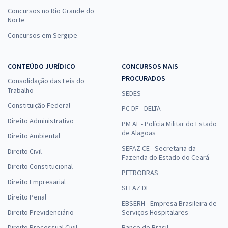
Concursos no Rio Grande do
Norte
Concursos em Sergipe
CONTEÚDO JURÍDICO
CONCURSOS MAIS
PROCURADOS
Consolidação das Leis do
Trabalho
SEDES
Constituição Federal
PC DF - DELTA
Direito Administrativo
PM AL - Polícia Militar do Estado
de Alagoas
Direito Ambiental
SEFAZ CE - Secretaria da
Direito Civil
Fazenda do Estado do Ceará
Direito Constitucional
PETROBRAS
Direito Empresarial
SEFAZ DF
Direito Penal
EBSERH - Empresa Brasileira de
Direito Previdenciário
Serviços Hospitalares
Direito Processual Civil
Banco do Brasil