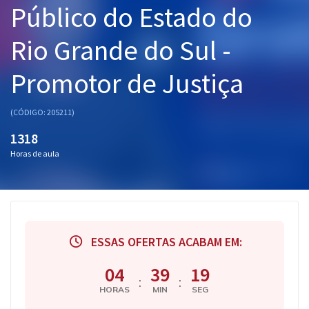
Público do Estado do
Pós
Rio Grande do Sul -
Graduação
Promotor de Justiça
OAB
Mentorias
(CÓDIGO: 205211)
1318
Questões grátis
Horas de aula
Conteúdo gratuito
Blog
Aprovados
ESSAS OFERTAS ACABAM EM:
Atendimento
04
39
18
:
:
HORAS
MIN
SEG