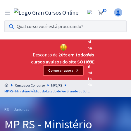
0
Assinatura Ilimitada 11
Acesso a todos os cursos. Teste grátis por 7 dias!
Assinatura OAB Até Passar
Acesso ilimitado a toda preparação para o Exame da
Desconto de
20% em todos os
Ordem, até você passar!
cursos avulsos do site SÓ HOJE!
Comprar agora
Residências Multiprofissionais
Preparação completa e intensiva para as principais
Cursos por Concurso
MPE/RS
residências em saúde do Brasil
MP RS - Ministério Público do Estado do Rio Grande do Sul - Promotor de Justiça
Concursos
RS - Jurídicas
Assinatura Ilimitada
MP RS - Ministério
Cursos 20% OFF