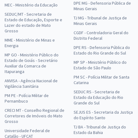
DPE MG - Defensoria Pública de
MEC - Ministério da Educação
Minas Gerais
SEDUC/MT - Secretaria de
TJ MG - Tribunal de Justiça de
Estado de Educação, Esporte e
Minas Gerais
Lazer do estado de Mato
Grosso
CGDF - Controladoria Geral do
Distrito Federal
MME - Ministério de Minas e
Energia
DPE RS - Defensoria Pública do
Estado do Rio Grande do Sul
MP GO - Ministério Público do
Estado de Goiás - Secretário
MP SP - Ministério Público do
Auxiliar da Comarca de
Estado de São Paulo
Itapuranga
PM SC - Polícia Militar de Santa
ANVISA - Agência Nacional de
Catarina
Vigilância Sanitária
SEDUC RS - Secretaria de
PM PE - Polícia Militar de
Estado da Educação do Rio
Pernambuco
Grande do Sul
CRECI MT - Conselho Regional de
SEJUS ES - Secretaria da Justiça
Corretores de Imóveis do Mato
do Espírito Santo
Grosso
TJ BA - Tribunal de Justiça do
Universidade Federal de
Estado da Bahia
Catalão - UFCAT