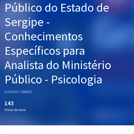
Público do Estado de
Pós
Sergipe -
Graduação
Conhecimentos
OAB
Específicos para
Mentorias
Analista do Ministério
Questões grátis
Conteúdo gratuito
Público - Psicologia
Blog
(CÓDIGO: 196851)
Aprovados
143
Horas de aula
Atendimento