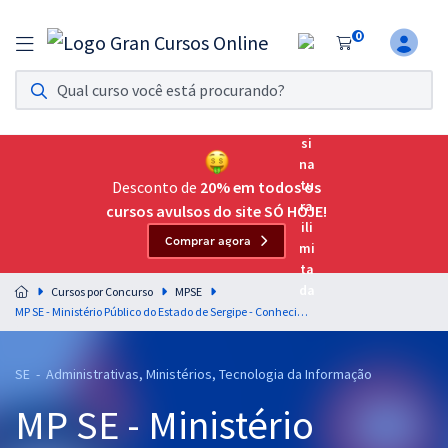
0
Assinatura Ilimitada 11
Acesso a todos os cursos. Teste grátis por 7 dias!
Assinatura OAB Até Passar
Acesso ilimitado a toda preparação para o Exame da
Desconto de
20% em todos os
Ordem, até você passar!
cursos avulsos do site SÓ HOJE!
Comprar agora
Residências Multiprofissionais
Preparação completa e intensiva para as principais
Cursos por Concurso
MPSE
residências em saúde do Brasil
MP SE - Ministério Público do Estado de Sergipe - Conhecimentos Específicos para Analista do Ministério Público - Psicologia
Concursos
SE - Administrativas, Ministérios, Tecnologia da Informação
Assinatura Ilimitada
MP SE - Ministério
Cursos 20% OFF