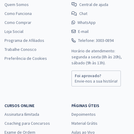
Quem Somos
Central de ajuda
Como Funciona
Chat
Como Comprar
WhatsApp
Loja Social
E-mail
Programa de Afiliados
Telefone: 3003-0894
Trabalhe Conosco
Horário de atendimento:
segunda a sexta (8h às 20h),
Preferência de Cookies
sábado (9h às 13h).
Foi aprovado?
Envie-nos a sua história!
CURSOS ONLINE
PÁGINAS ÚTEIS
Assinatura Ilimitada
Depoimentos
Coaching para Concursos
Material Grátis
Exame de Ordem
Aulas ao Vivo