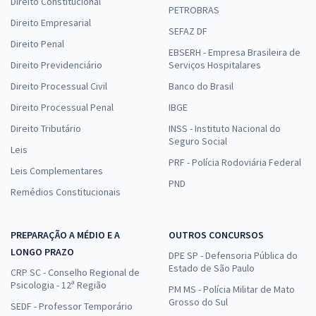
Direito Constitucional
PETROBRAS
Direito Empresarial
SEFAZ DF
Direito Penal
EBSERH - Empresa Brasileira de
Direito Previdenciário
Serviços Hospitalares
Direito Processual Civil
Banco do Brasil
Direito Processual Penal
IBGE
Direito Tributário
INSS - Instituto Nacional do
Seguro Social
Leis
PRF - Polícia Rodoviária Federal
Leis Complementares
PND
Remédios Constitucionais
PREPARAÇÃO A MÉDIO E A
OUTROS CONCURSOS
LONGO PRAZO
DPE SP - Defensoria Pública do
Estado de São Paulo
CRP SC - Conselho Regional de
Psicologia - 12ª Região
PM MS - Polícia Militar de Mato
Grosso do Sul
SEDF - Professor Temporário