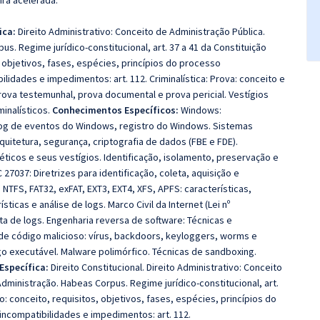
ira acelerada.
ica:
Direito Administrativo: Conceito de Administração Pública.
. Regime jurídico-constitucional, art. 37 a 41 da Constituição
, objetivos, fases, espécies, princípios do processo
ilidades e impedimentos: art. 112. Criminalística: Prova: conceito e
rova testemunhal, prova documental e prova pericial. Vestígios
minalísticos.
Conhecimentos Específicos:
Windows:
og de eventos do Windows, registro do Windows. Sistemas
quitetura, segurança, criptografia de dados (FBE e FDE).
éticos e seus vestígios. Identificação, isolamento, preservação e
27037: Diretrizes para identificação, coleta, aquisição e
NTFS, FAT32, exFAT, EXT3, EXT4, XFS, APFS: características,
icas e análise de logs. Marco Civil da Internet (Lei nº
a de logs. Engenharia reversa de software: Técnicas e
e código malicioso: vírus, backdoors, keyloggers, worms e
 executável. Malware polimórfico. Técnicas de sandboxing.
Específica:
Direito Constitucional. Direito Administrativo: Conceito
dministração. Habeas Corpus. Regime jurídico-constitucional, art.
o: conceito, requisitos, objetivos, fases, espécies, princípios do
 incompatibilidades e impedimentos: art. 112.