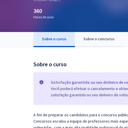
Pós
360
Graduação
Horas de aula
OAB
Sobre o curso
Sobre o concurso
Mentorias
Questões grátis
Sobre o curso
Conteúdo gratuito
Blog
Satisfação garantida ou seu dinheiro de vo
Você poderá efetuar o cancelamento e obter 
Aprovados
satisfação garantida ou seu dinheiro de volta
Atendimento
A fim de preparar os candidatos para o concurso públi
Concursos escalou a equipe de professores mais exper
videoaulas, com a mais alta qualidade audiovisual do