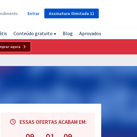
Assinatura
Ilimitada
11
endimento
Entrar
átis
Conteúdo gratuito
Blog
Aprovados
mprar agora
ESSAS OFERTAS ACABAM EM:
09
01
08