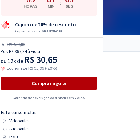
:
:
HORAS
MIN
SEG
Cupom de 20% de desconto
Cupom ativado:
GRAN20-OFF
De:
R$ 459,80
Por:
R$ 367,84
à vista
R$ 30,65
ou
12x de
Economize R$ 91,96 (-20%)
Comprar agora
Garantia de devolução do dinheiro em 7 dias.
Este curso inclui:
Videoaulas
Audioaulas
PDFs