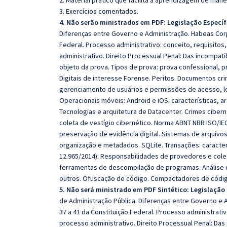
2. Material prático que facilita a aprendizagem de mane
3. Exercícios comentados.
4. Não serão ministrados em PDF: Legislação Específ
Diferenças entre Governo e Administração. Habeas Corpus
Federal. Processo administrativo: conceito, requisitos
administrativo. Direito Processual Penal: Das incompatib
objeto da prova. Tipos de prova: prova confessional, p
Digitais de interesse Forense. Peritos. Documentos cri
gerenciamento de usuários e permissões de acesso, l
Operacionais móveis: Android e iOS: características, ar
Tecnologias e arquitetura de Datacenter. Crimes cibern
coleta de vestígio cibernético. Norma ABNT NBR ISO/IEC 
preservação de evidência digital. Sistemas de arquivos 
organização e metadados. SQLite. Transações: característ
12.965/2014): Responsabilidades de provedores e colet
ferramentas de descompilação de programas. Análise d
outros. Ofuscação de código. Compactadores de código
5. Não será ministrado em PDF Sintético:
Legislação 
de Administração Pública. Diferenças entre Governo e A
37 a 41 da Constituição Federal. Processo administrativ
processo administrativo. Direito Processual Penal: Das