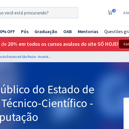
0
At
20% OFF
Pós
Graduação
OAB
Mentorias
Questões gr
 de
20% em todos os cursos avulsos do site SÓ HOJE!
Co
MP SP - Ministério Público do Estado de São Paulo - Analista Técnico-Científico - Engenheiro da Computação
Público do Estado de
 Técnico-Científico -
putação