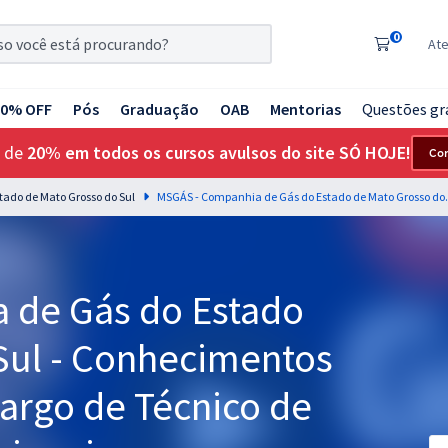
0
At
20% OFF
Pós
Graduação
OAB
Mentorias
Questões gr
 de
20% em todos os cursos avulsos do site SÓ HOJE!
Co
ado de Mato Grosso do Sul
MSGÁS - Companhia de Gás do Estado de Mato
 de Gás do Estado
Sul - Conhecimentos
Cargo de Técnico de