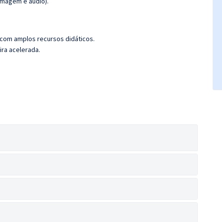
(imagem e áudio).
 com amplos recursos didáticos.
ira acelerada.