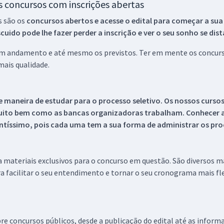
os concursos com inscrições abertas
s são os
concursos abertos e acesse o edital para começar a sua
ido pode lhe fazer perder a inscrição e ver o seu sonho se dis
 em andamento e até mesmo os previstos. Ter em mente os concurso
ais qualidade.
 maneira de estudar para o processo seletivo. Os nossos curso
uito bem como as bancas organizadoras trabalham. Conhecer a
tíssimo, pois cada uma tem a sua forma de administrar os proc
 a materiais exclusivos para o concurso em questão. São diversos 
a facilitar o seu entendimento e tornar o seu cronograma mais fle
re concursos públicos, desde a publicação do edital até as inform