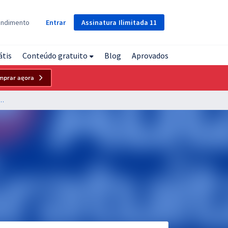
Assinatura
Ilimitada
11
endimento
Entrar
átis
Conteúdo gratuito
Blog
Aprovados
mprar agora
 Grosso do Sul - Conhecimentos Específicos para o Cargo de Técnico de Processos Organizacionais - Organizacional