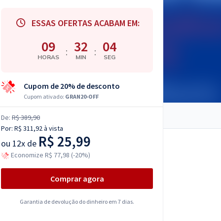
ESSAS OFERTAS ACABAM EM:
09
32
03
:
:
HORAS
MIN
SEG
Cupom de 20% de desconto
Cupom ativado:
GRAN20-OFF
De:
R$ 389,90
Por:
R$ 311,92
à vista
R$ 25,99
ou
12x de
Economize R$ 77,98 (-20%)
Comprar agora
Garantia de devolução do dinheiro em 7 dias.