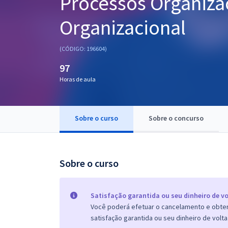
Processos Organizac
Pós
Organizacional
Graduação
(CÓDIGO: 196604)
OAB
97
Mentorias
Horas de aula
Questões grátis
Sobre o curso
Sobre o concurso
Conteúdo gratuito
Blog
Sobre o curso
Aprovados
Atendimento
Satisfação garantida ou seu dinheiro de vo
Você poderá efetuar o cancelamento e obter 
satisfação garantida ou seu dinheiro de volta