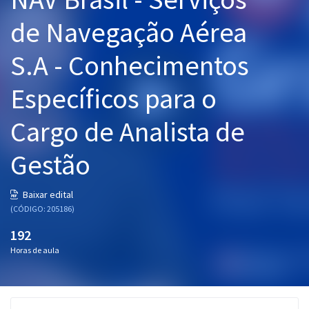
Pós
de Navegação Aérea
Graduação
S.A - Conhecimentos
OAB
Específicos para o
Mentorias
Cargo de Analista de
Questões grátis
Gestão
Conteúdo gratuito
Baixar edital
Blog
(CÓDIGO: 205186)
Aprovados
192
Horas de aula
Atendimento