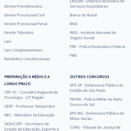
EBSERH - Empresa Brasileira de
Direito Previdenciário
Serviços Hospitalares
Direito Processual Civil
Banco do Brasil
Direito Processual Penal
IBGE
Direito Tributário
INSS - Instituto Nacional do
Seguro Social
Leis
PRF - Polícia Rodoviária Federal
Leis Complementares
PND
Remédios Constitucionais
PREPARAÇÃO A MÉDIO E A
OUTROS CONCURSOS
LONGO PRAZO
DPE SP - Defensoria Pública do
Estado de São Paulo
CRP SC - Conselho Regional de
Psicologia - 12ª Região
PM MS - Polícia Militar de Mato
Grosso do Sul
SEDF - Professor Temporário
DPE MG - Defensoria Pública de
MEC - Ministério da Educação
Minas Gerais
SEDUC/MT - Secretaria de
TJ MG - Tribunal de Justiça de
Estado de Educação, Esporte e