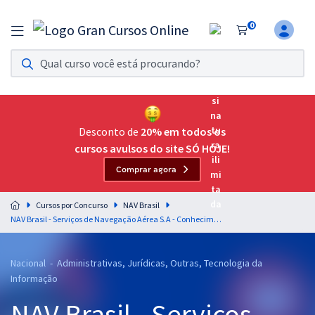
0
Assinatura Ilimitada 11
Acesso a todos os cursos. Teste grátis por 7 dias!
Assinatura OAB Até Passar
Acesso ilimitado a toda preparação para o Exame da
Desconto de
20% em todos os
Ordem, até você passar!
cursos avulsos do site SÓ HOJE!
Comprar agora
Residências Multiprofissionais
Preparação completa e intensiva para as principais
Cursos por Concurso
NAV Brasil
residências em saúde do Brasil
NAV Brasil - Serviços de Navegação Aérea S.A - Conhecimentos Específicos para o Cargo de Analista de Gestão
Concursos
Nacional - Administrativas, Jurídicas, Outras, Tecnologia da
Assinatura Ilimitada
Informação
Cursos 20% OFF
NAV Brasil - Serviços