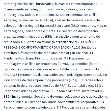
abordagens clássica, burocrática, humanista e contemporânea.1.3
Planejamento estratégico: missão, visão, valores, objetivos
estratégicos, táticos e operacionais. 1.4 Ferramentas de análise
estratégica: análise SWOT (FOFA), análise de cenários, cadeia de
valor, benchmarking. 1.5 Balanced Scorecard (BSC): conceitos, mapas
estratégicos, indicadores e metas. 1.6 Gestão do desempenho
organizacional: indicadores (KPIs), avaliação e monitoramento de
resultados.1.7 Gestão da mudança organizacional.2. GESTÃO DE
PESSOAS E COMPORTAMENTO ORGANIZACIONAL:2.6 Gestão de
conflitos e ética profissional no ambiente organizacional. 3.1
Fundamentos da gestão por processos. 3.2 Mapeamento,
modelagem e análise de processos (BPMN). 3.3 Identificação de
gargalos e otimização de processos. 3.4 Melhoria contínua: ciclo
PDCA. 3.5 Ferramentas da qualidade: Lean, Seis Sigma (conceitos). 3.6
Indicadores de desempenho de processos (KPIs). 3.7 Redesenho e
automação de processos (noções de RPA). Sustentabilidade, ESG e
Responsabilidade Corporativa 8.1 Desenvolvimento sustentável. 8.2
ESG (Environmental, Social and Governance): conceitos e aplicação no
setor público. 8.3 Responsabilidade socioambiental corporativa. 8.4
Relacionamento com stakeholders. 8.5 Políticas de sustentabilidade: