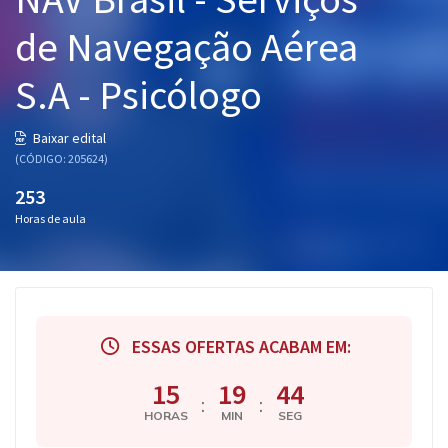
Pós
de Navegação Aérea
Graduação
S.A - Psicólogo
OAB
Baixar edital
Mentorias
(CÓDIGO: 205624)
253
Questões grátis
Horas de aula
Conteúdo gratuito
Blog
Aprovados
ESSAS OFERTAS ACABAM EM:
Atendimento
15
19
43
:
:
HORAS
MIN
SEG