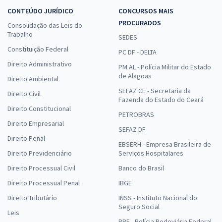
CONTEÚDO JURÍDICO
CONCURSOS MAIS
PROCURADOS
Consolidação das Leis do
Trabalho
SEDES
Constituição Federal
PC DF - DELTA
Direito Administrativo
PM AL - Polícia Militar do Estado
de Alagoas
Direito Ambiental
SEFAZ CE - Secretaria da
Direito Civil
Fazenda do Estado do Ceará
Direito Constitucional
PETROBRAS
Direito Empresarial
SEFAZ DF
Direito Penal
EBSERH - Empresa Brasileira de
Direito Previdenciário
Serviços Hospitalares
Direito Processual Civil
Banco do Brasil
Direito Processual Penal
IBGE
Direito Tributário
INSS - Instituto Nacional do
Seguro Social
Leis
PRF - Polícia Rodoviária Federal