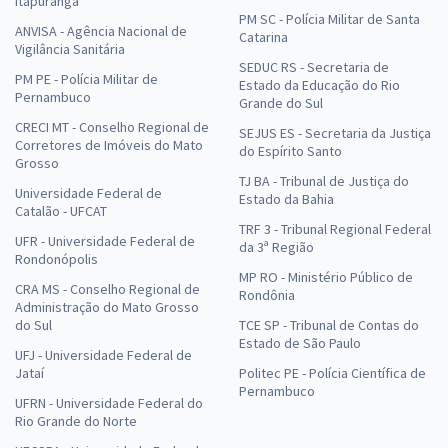
Itapuranga
PM SC - Polícia Militar de Santa
ANVISA - Agência Nacional de
Catarina
Vigilância Sanitária
SEDUC RS - Secretaria de
PM PE - Polícia Militar de
Estado da Educação do Rio
Pernambuco
Grande do Sul
CRECI MT - Conselho Regional de
SEJUS ES - Secretaria da Justiça
Corretores de Imóveis do Mato
do Espírito Santo
Grosso
TJ BA - Tribunal de Justiça do
Universidade Federal de
Estado da Bahia
Catalão - UFCAT
TRF 3 - Tribunal Regional Federal
UFR - Universidade Federal de
da 3ª Região
Rondonópolis
MP RO - Ministério Público de
CRA MS - Conselho Regional de
Rondônia
Administração do Mato Grosso
do Sul
TCE SP - Tribunal de Contas do
Estado de São Paulo
UFJ - Universidade Federal de
Jataí
Politec PE - Polícia Científica de
Pernambuco
UFRN - Universidade Federal do
Rio Grande do Norte