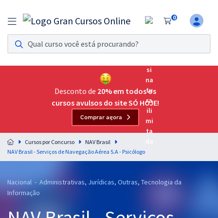
0
Assinatura Ilimitada 11
Acesso a todos os cursos. Teste grátis por 7 dias!
Assinatura OAB Até Passar
Acesso ilimitado a toda preparação para o Exame da
Desconto de
20% em todos os
Ordem, até você passar!
cursos avulsos do site SÓ HOJE!
Comprar agora
Residências Multiprofissionais
Preparação completa e intensiva para as principais
Cursos por Concurso
NAV Brasil
residências em saúde do Brasil
NAV Brasil - Serviços de Navegação Aérea S.A - Psicólogo
Concursos
Nacional - Administrativas, Jurídicas, Outras, Tecnologia da
Assinatura Ilimitada
Informação
Cursos 20% OFF
NAV Brasil - Serviços