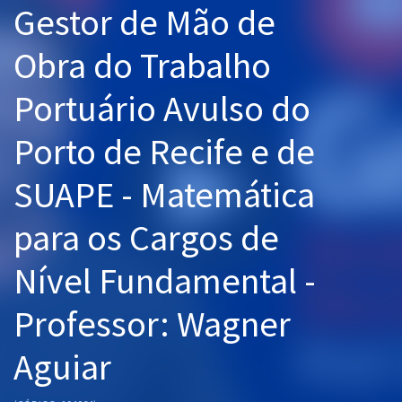
Gestor de Mão de
Pós
Obra do Trabalho
Graduação
Portuário Avulso do
OAB
Porto de Recife e de
Mentorias
SUAPE - Matemática
Questões grátis
Conteúdo gratuito
para os Cargos de
Blog
Nível Fundamental -
Aprovados
Professor: Wagner
Atendimento
Aguiar