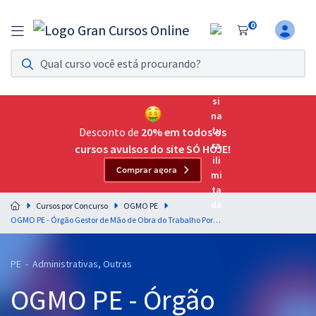
0
Assinatura Ilimitada 11
Acesso a todos os cursos. Teste grátis por 7 dias!
Assinatura OAB Até Passar
Acesso ilimitado a toda preparação para o Exame da
Desconto de
20% em todos os
Ordem, até você passar!
cursos avulsos do site SÓ HOJE!
Comprar agora
Residências Multiprofissionais
Preparação completa e intensiva para as principais
Cursos por Concurso
OGMO PE
residências em saúde do Brasil
OGMO PE - Órgão Gestor de Mão de Obra do Trabalho Portuário Avulso do Porto de Recife e de SUAPE - Matemática para os Cargos de Nível Fundamental - Professor: Wagner Aguiar
Concursos
PE - Administrativas, Outras
Assinatura Ilimitada
OGMO PE - Órgão
Cursos 20% OFF