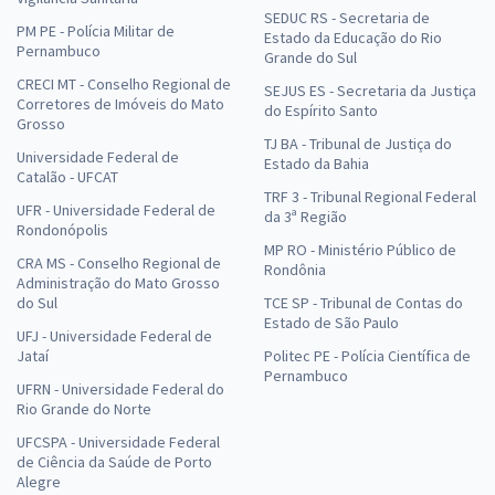
SEDUC RS - Secretaria de
PM PE - Polícia Militar de
Estado da Educação do Rio
Pernambuco
Grande do Sul
CRECI MT - Conselho Regional de
SEJUS ES - Secretaria da Justiça
Corretores de Imóveis do Mato
do Espírito Santo
Grosso
TJ BA - Tribunal de Justiça do
Universidade Federal de
Estado da Bahia
Catalão - UFCAT
TRF 3 - Tribunal Regional Federal
UFR - Universidade Federal de
da 3ª Região
Rondonópolis
MP RO - Ministério Público de
CRA MS - Conselho Regional de
Rondônia
Administração do Mato Grosso
do Sul
TCE SP - Tribunal de Contas do
Estado de São Paulo
UFJ - Universidade Federal de
Jataí
Politec PE - Polícia Científica de
Pernambuco
UFRN - Universidade Federal do
Rio Grande do Norte
UFCSPA - Universidade Federal
de Ciência da Saúde de Porto
Alegre