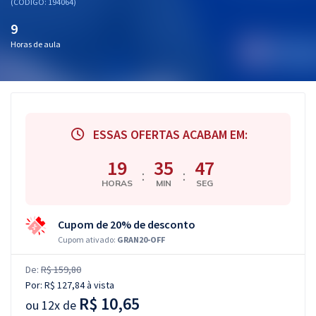
(CÓDIGO: 194064)
9
Horas de aula
ESSAS OFERTAS ACABAM EM:
19
35
46
:
:
HORAS
MIN
SEG
Cupom de 20% de desconto
Cupom ativado:
GRAN20-OFF
De:
R$ 159,80
Por:
R$ 127,84
à vista
R$ 10,65
ou
12x de