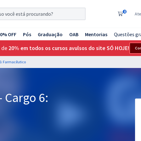
0
At
20% OFF
Pós
Graduação
OAB
Mentorias
Questões gr
 de
20% em todos os cursos avulsos do site SÓ HOJE!
Co
o 6: Farmacêutico
- Cargo 6: