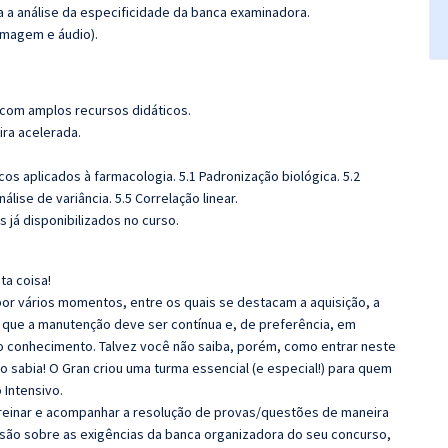
ra a análise da especificidade da banca examinadora.
imagem e áudio).
 com amplos recursos didáticos.
ira acelerada.
cos aplicados à farmacologia. 5.1 Padronização biológica. 5.2
lise de variância. 5.5 Correlação linear.
 já disponibilizados no curso.
ta coisa!
r vários momentos, entre os quais se destacam a aquisição, a
 que a manutenção deve ser contínua e, de preferência, em
o conhecimento. Talvez você não saiba, porém, como entrar neste
 sabia! O Gran criou uma turma essencial (e especial!) para quem
 Intensivo.
 Treinar e acompanhar a resolução de provas/questões de maneira
nsão sobre as exigências da banca organizadora do seu concurso,