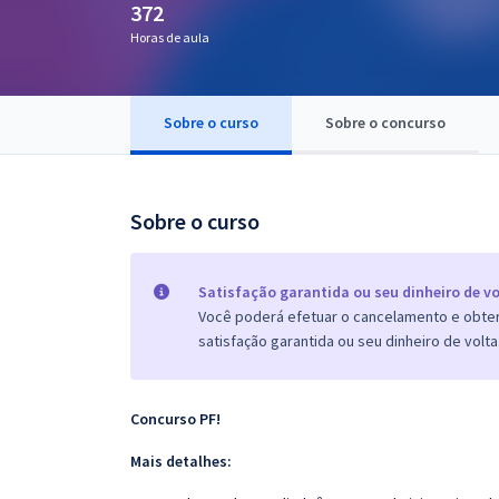
372
Pós
Horas de aula
Graduação
Sobre o curso
Sobre o concurso
OAB
Mentorias
Sobre o curso
Questões grátis
Conteúdo gratuito
Satisfação garantida ou seu dinheiro de vo
Você poderá efetuar o cancelamento e obter 
Blog
satisfação garantida ou seu dinheiro de volta
Aprovados
Concurso PF!
Atendimento
Mais detalhes: