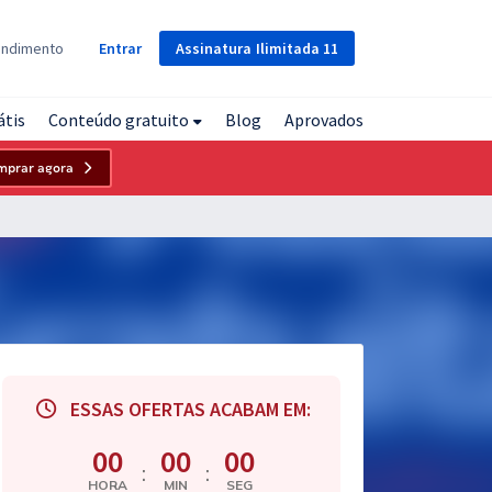
Assinatura
Ilimitada
11
endimento
Entrar
átis
Conteúdo gratuito
Blog
Aprovados
mprar agora
ESSAS OFERTAS ACABAM EM:
00
00
00
:
:
HORA
MIN
SEG