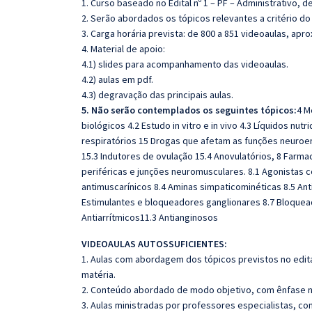
1. Curso baseado no Edital nº 1 – PF – Administrativo, de
2. Serão abordados os tópicos relevantes a critério do
3. Carga horária prevista: de 800 a 851 videoaulas, ap
4. Material de apoio:
4.1) slides para acompanhamento das videoaulas.
4.2) aulas em pdf.
4.3) degravação das principais aulas.
5. Não serão contemplados os seguintes tópicos:
4 M
biológicos 4.2 Estudo in vitro e in vivo 4.3 Líquidos nu
respiratórios 15 Drogas que afetam as funções neuroe
15.3 Indutores de ovulação 15.4 Anovulatórios, 8 Farm
periféricas e junções neuromusculares. 8.1 Agonistas c
antimuscarínicos 8.4 Aminas simpaticominéticas 8.5 An
Estimulantes e bloqueadores ganglionares 8.7 Bloquea
Antiarrítmicos11.3 Antianginosos
VIDEOAULAS AUTOSSUFICIENTES:
1. Aulas com abordagem dos tópicos previstos no edita
matéria.
2. Conteúdo abordado de modo objetivo, com ênfase n
3. Aulas ministradas por professores especialistas, co