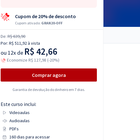
Cupom de 20% de desconto
Cupom ativado:
GRAN20-OFF
De:
R$ 639,90
Por:
R$ 511,92
à vista
R$ 42,66
ou
12x de
Economize R$ 127,98 (-20%)
Comprar agora
Garantia de devolução do dinheiro em 7 dias.
Este curso inclui:
Videoaulas
Audioaulas
PDFs
160 dias para acessar