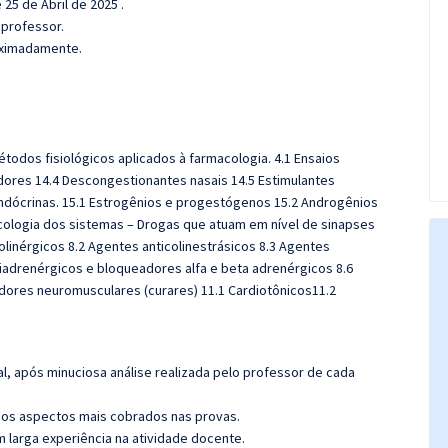
 25 de Abril de 2025 .
 professor.
roximadamente.
étodos fisiológicos aplicados à farmacologia. 4.1 Ensaios
tridores 14.4 Descongestionantes nasais 14.5 Estimulantes
ndócrinas. 15.1 Estrogênios e progestógenos 15.2 Androgênios
acologia dos sistemas – Drogas que atuam em nível de sinapses
olinérgicos 8.2 Agentes anticolinestrásicos 8.3 Agentes
tiadrenérgicos e bloqueadores alfa e beta adrenérgicos 8.6
dores neuromusculares (curares) 11.1 Cardiotônicos11.2
l, após minuciosa análise realizada pelo professor de cada
os aspectos mais cobrados nas provas.
m larga experiência na atividade docente.