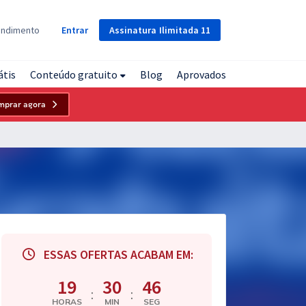
Assinatura
Ilimitada
11
endimento
Entrar
átis
Conteúdo gratuito
Blog
Aprovados
mprar agora
ESSAS OFERTAS ACABAM EM:
19
30
45
:
:
HORAS
MIN
SEG