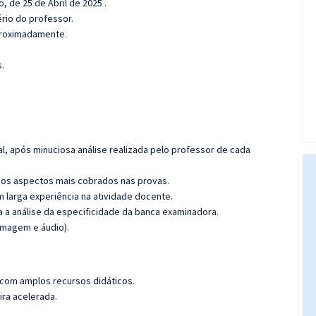
, de 25 de Abril de 2025 .
ério do professor.
aproximadamente.
.
l, após minuciosa análise realizada pelo professor de cada
os aspectos mais cobrados nas provas.
m larga experiência na atividade docente.
ra a análise da especificidade da banca examinadora.
imagem e áudio).
 com amplos recursos didáticos.
ira acelerada.