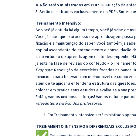
4. Não serão ministrados em PDF:
18 Atuação da enf
5. Serão ministrados exclusivamente os PDFs Sintéticos
Treinamento Intensivo:
Se você já estuda há algum tempo, você já sabe de mui
Você já sabe que o processo de aprendizagem passa po
fixação e a manutenção do saber. Você também já sabe
espiral ascendente de entendimento e consolidação d
ciclo virtuoso de aprendizagem e alto desempenho. Não
já está na fase de revisão do conteúdo – o Treinamento
Proposta
: Resolução de exercícios focados na banca.
minuciosa para te levar a um melhor nível de compree
além de te ajudar a entender a estrutura das questões/
colocar em prática seus estudos e avaliar se a sua pr
Então, vamos unir nossas forças! Vamos estudar juntos
relevantes a critério dos professores.
Em Treinamento Intensivo será ministrado apenas
TREINAMENTO INTENSIVO E DIFERENCIAIS EXCLUSIVO
Treinamento Intensivo (curso em exercícios).