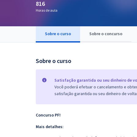
816
Pós
Horas de aula
Graduação
Sobre o curso
Sobre o concurso
OAB
Mentorias
Sobre o curso
Questões grátis
Conteúdo gratuito
Satisfação garantida ou seu dinheiro de vo
Você poderá efetuar o cancelamento e obter 
Blog
satisfação garantida ou seu dinheiro de volta
Aprovados
Concurso PF!
Atendimento
Mais detalhes: