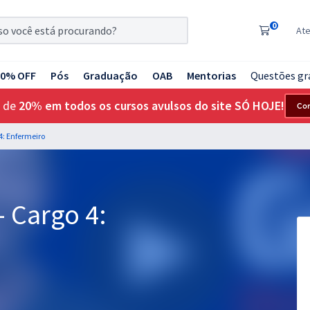
0
At
20% OFF
Pós
Graduação
OAB
Mentorias
Questões gr
 de
20% em todos os cursos avulsos do site SÓ HOJE!
Co
 4: Enfermeiro
- Cargo 4: