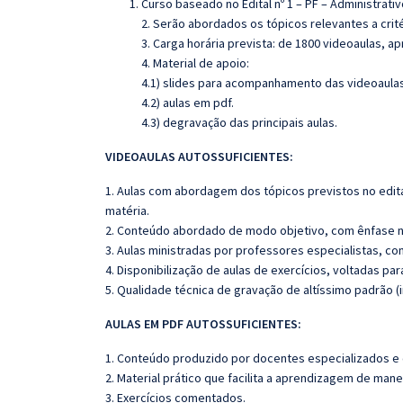
Curso baseado no Edital nº 1 – PF – Administrativo
2. Serão abordados os tópicos relevantes a crit
3. Carga horária prevista: de 1800 videoaulas, 
4. Material de apoio:
4.1) slides para acompanhamento das videoaulas
4.2) aulas em pdf.
4.3) degravação das principais aulas.
VIDEOAULAS AUTOSSUFICIENTES:
1. Aulas com abordagem dos tópicos previstos no edita
matéria.
2. Conteúdo abordado de modo objetivo, com ênfase n
3. Aulas ministradas por professores especialistas, co
4. Disponibilização de aulas de exercícios, voltadas pa
5. Qualidade técnica de gravação de altíssimo padrão (
AULAS EM PDF AUTOSSUFICIENTES:
1. Conteúdo produzido por docentes especializados e
2. Material prático que facilita a aprendizagem de mane
3. Exercícios comentados.