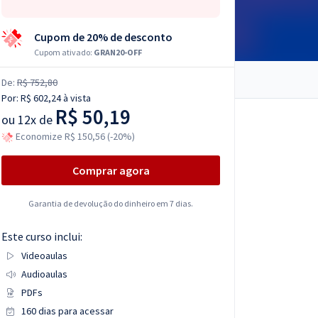
Cupom de 20% de desconto
Cupom ativado:
GRAN20-OFF
De:
R$ 752,80
Por:
R$ 602,24
à vista
R$ 50,19
ou
12x de
Economize R$ 150,56 (-20%)
Comprar agora
Garantia de devolução do dinheiro em 7 dias.
Este curso inclui:
Videoaulas
Audioaulas
PDFs
160 dias para acessar