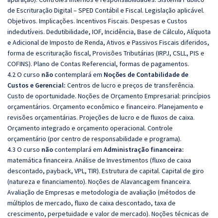
de Escrituração Digital – SPED Contábil e Fiscal. Legislação aplicável.
Objetivos. Implicações. Incentivos Fiscais. Despesas e Custos
indedutíveis. Dedutibilidade, IOF, Incidência, Base de Cálculo, Alíquota
e Adicional de Imposto de Renda, Ativos e Passivos Fiscais diferidos,
forma de escrituração fiscal, Provisões Tributárias (IRPJ, CSLL, PIS e
COFINS). Plano de Contas Referencial, formas de pagamentos.
4.2 O curso
não
contemplará em
Noções de Contabilidade de
Custos e Gerencial:
Centros de lucro e preços de transferência.
Custo de oportunidade. Noções de Orçamento Empresarial: princípios
orçamentários. Orçamento econômico e financeiro. Planejamento e
revisões orçamentárias. Projeções de lucro e de fluxos de caixa.
Orçamento integrado e orçamento operacional. Controle
orçamentário (por centro de responsabilidade e programa).
4.3 O curso
não
contemplará em
Administração financeira:
matemática financeira. Análise de Investimentos (fluxo de caixa
descontado, payback, VPL, TIR). Estrutura de capital. Capital de giro
(natureza e financiamento). Noções de Alavancagem financeira.
Avaliação de Empresas e metodologia de avaliação (métodos de
múltiplos de mercado, fluxo de caixa descontado, taxa de
crescimento, perpetuidade e valor de mercado). Noções técnicas de