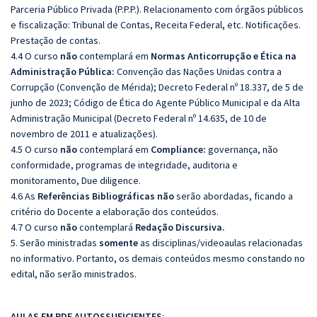
Parceria Público Privada (P.P.P.). Relacionamento com órgãos públicos
e fiscalização: Tribunal de Contas, Receita Federal, etc. Notificações.
Prestação de contas.
4.4 O curso
não
contemplará em
Normas Anticorrupção e Ética na
Administração Pública:
Convenção das Nações Unidas contra a
Corrupção (Convenção de Mérida); Decreto Federal nº 18.337, de 5 de
junho de 2023; Código de Ética do Agente Público Municipal e da Alta
Administração Municipal (Decreto Federal nº 14.635, de 10 de
novembro de 2011 e atualizações).
4.5 O curso
não
contemplará em
Compliance:
governança, não
conformidade, programas de integridade, auditoria e
monitoramento, Due diligence.
4.6 As
Referências
Bibliográficas
não
serão abordadas, ficando a
critério do Docente a elaboração dos conteúdos.
4.7 O curso
não
contemplará
Redação Discursiva.
5. Serão ministradas
somente
as disciplinas/videoaulas relacionadas
no informativo. Portanto, os demais conteúdos mesmo constando no
edital, não serão ministrados.
AULAS EM PDF AUTOSSUFICIENTES
: