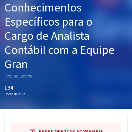
Conhecimentos
Pós
Específicos para o
Graduação
Cargo de Analista
OAB
Contábil com a Equipe
Mentorias
Gran
Questões grátis
Conteúdo gratuito
(CÓDIGO: 184078)
Blog
134
Horas de aula
Aprovados
Atendimento
ESSAS OFERTAS ACABAM EM: