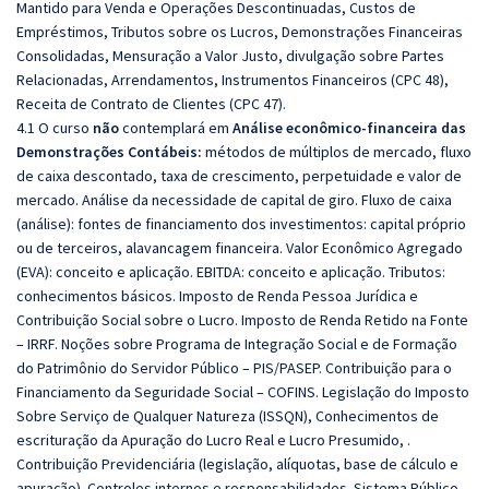
Mantido para Venda e Operações Descontinuadas, Custos de
Empréstimos, Tributos sobre os Lucros, Demonstrações Financeiras
Consolidadas, Mensuração a Valor Justo, divulgação sobre Partes
Relacionadas, Arrendamentos, Instrumentos Financeiros (CPC 48),
Receita de Contrato de Clientes (CPC 47).
4.1 O curso
não
contemplará em
Análise econômico-financeira das
Demonstrações Contábeis:
métodos de múltiplos de mercado, fluxo
de caixa descontado, taxa de crescimento, perpetuidade e valor de
mercado. Análise da necessidade de capital de giro. Fluxo de caixa
(análise): fontes de financiamento dos investimentos: capital próprio
ou de terceiros, alavancagem financeira. Valor Econômico Agregado
(EVA): conceito e aplicação. EBITDA: conceito e aplicação. Tributos:
conhecimentos básicos. Imposto de Renda Pessoa Jurídica e
Contribuição Social sobre o Lucro. Imposto de Renda Retido na Fonte
– IRRF. Noções sobre Programa de Integração Social e de Formação
do Patrimônio do Servidor Público – PIS/PASEP. Contribuição para o
Financiamento da Seguridade Social – COFINS. Legislação do Imposto
Sobre Serviço de Qualquer Natureza (ISSQN), Conhecimentos de
escrituração da Apuração do Lucro Real e Lucro Presumido, .
Contribuição Previdenciária (legislação, alíquotas, base de cálculo e
apuração). Controles internos e responsabilidades. Sistema Público