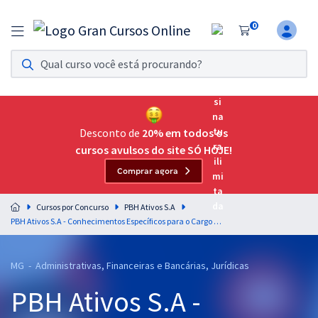
0
Assinatura Ilimitada 11
Acesso a todos os cursos. Teste grátis por 7 dias!
Assinatura OAB Até Passar
Acesso ilimitado a toda preparação para o Exame da
Desconto de
20% em todos os
Ordem, até você passar!
cursos avulsos do site SÓ HOJE!
Comprar agora
Residências Multiprofissionais
Preparação completa e intensiva para as principais
Cursos por Concurso
PBH Ativos S.A
residências em saúde do Brasil
PBH Ativos S.A - Conhecimentos Específicos para o Cargo de Analista Contábil com a Equipe Gran
Concursos
MG - Administrativas, Financeiras e Bancárias, Jurídicas
Assinatura Ilimitada
PBH Ativos S.A -
Cursos 20% OFF