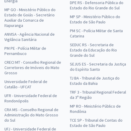
Energia
DPE RS - Defensoria Pública do
Estado do Rio Grande do Sul
MP GO - Ministério Público do
Estado de Goiás - Secretário
MP SP - Ministério Público do
Auxiliar da Comarca de
Estado de São Paulo
Itapuranga
PM SC - Polícia Militar de Santa
ANVISA - Agência Nacional de
Catarina
Vigilância Sanitária
SEDUC RS - Secretaria de
PM PE - Polícia Militar de
Estado da Educação do Rio
Pernambuco
Grande do Sul
CRECI MT - Conselho Regional de
SEJUS ES - Secretaria da Justiça
Corretores de Imóveis do Mato
do Espírito Santo
Grosso
TJ BA - Tribunal de Justiça do
Universidade Federal de
Estado da Bahia
Catalão - UFCAT
TRF 3 - Tribunal Regional Federal
UFR - Universidade Federal de
da 3ª Região
Rondonópolis
MP RO - Ministério Público de
CRA MS - Conselho Regional de
Rondônia
Administração do Mato Grosso
do Sul
TCE SP - Tribunal de Contas do
Estado de São Paulo
UFJ - Universidade Federal de