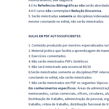
monitoramento, Due diligence.
4.3 As
Referências
Bibliográficas
não
serão abordadas
4.4 O curso
não
contemplará
Redação Discursiva.
5. Serão ministradas
somente
as disciplinas/videoaula
mesmo constando no edital, não serão ministrados.
AULAS EM PDF AUTOSSUFICIENTES
:
1. Conteúdo produzido por mestres especializados na 
2. Material prático que facilita a aprendizagem de mane
3. Exercícios comentados.
4. Não serão ministrados PDFs Sintéticos.
5. Não será ministrado aula essencial 80/20
6.Serão ministradas somente as disciplinas/PDF relac
constando no edital, não serão ministrados.
7. Não serão ministrados em PDF os seguintes tópicos
Em conhecimentos específicos:
Áreas da administração
memorandos, cartas comerciais, ofícios, circulares, ata
Distribuição de trabalho, administração de pessoal, o
trabalho, rotina de trabalho, distribuição funcional do 