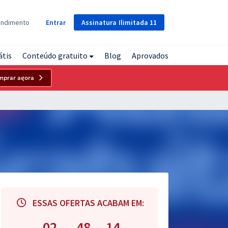
Assinatura
Ilimitada
11
endimento
Entrar
átis
Conteúdo gratuito
Blog
Aprovados
mprar agora
ESSAS OFERTAS ACABAM EM:
02
48
13