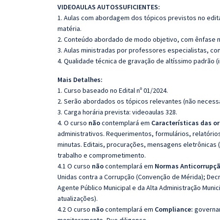
VIDEOAULAS AUTOSSUFICIENTES:
1. Aulas com abordagem dos tópicos previstos no edita
matéria.
2. Conteúdo abordado de modo objetivo, com ênfase n
3. Aulas ministradas por professores especialistas, co
4. Qualidade técnica de gravação de altíssimo padrão 
Mais Detalhes:
1. Curso baseado no Edital nº 01/2024.
2. Serão abordados os tópicos relevantes (não necessa
3. Carga horária prevista: videoaulas 328.
4. O curso
não
contemplará em
Características das o
administrativos. Requerimentos, formulários, relatórios
minutas. Editais, procurações, mensagens eletrônicas (
trabalho e comprometimento.
4.1 O curso
não
contemplará em
Normas Anticorrupção
Unidas contra a Corrupção (Convenção de Mérida); Decre
Agente Público Municipal e da Alta Administração Munic
atualizações).
4.2 O curso
não
contemplará em
Compliance:
governan