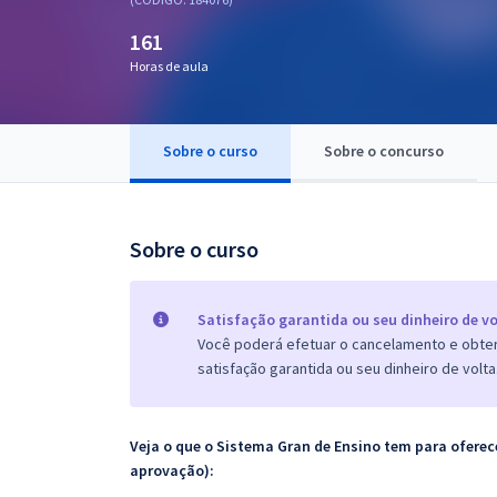
Pós
161
Graduação
Horas de aula
OAB
Sobre o curso
Sobre o concurso
Mentorias
Questões grátis
Sobre o curso
Conteúdo gratuito
Blog
Satisfação garantida ou seu dinheiro de vo
Você poderá efetuar o cancelamento e obter 
Aprovados
satisfação garantida ou seu dinheiro de volta
Atendimento
Veja o que o Sistema Gran de Ensino tem para ofer
aprovação):