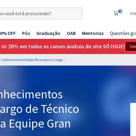
0
At
20% OFF
Pós
Graduação
OAB
Mentorias
Questões gr
 de
20% em todos os cursos avulsos do site SÓ HOJE!
Co
PBH Ativos S.A - Conhecimentos Específicos para o Cargo de Técnico Administrativo com a Equipe Gran
onhecimentos
Cargo de Técnico
 a Equipe Gran