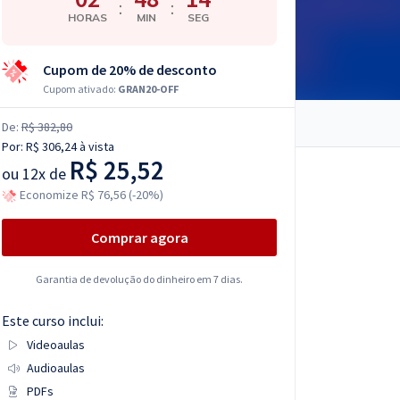
:
:
HORAS
MIN
SEG
Cupom de 20% de desconto
Cupom ativado:
GRAN20-OFF
De:
R$ 382,80
Por:
R$ 306,24
à vista
R$ 25,52
ou
12x de
Economize R$ 76,56 (-20%)
Comprar agora
Garantia de devolução do dinheiro em 7 dias.
Este curso inclui:
Videoaulas
Audioaulas
PDFs