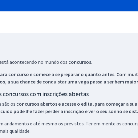
ue está acontecendo no mundo dos
concursos.
ara concurso e comece a se preparar o quanto antes. Com muita
os, a sua chance de conquistar uma vaga passa a ser bem maior
os concursos com inscrições abertas
s são os
concursos abertos e acesse o edital para começar a sua
ido pode lhe fazer perder a inscrição e ver o seu sonho se dis
 em andamento e até mesmo os previstos. Ter em mente os concurso
ais qualidade.