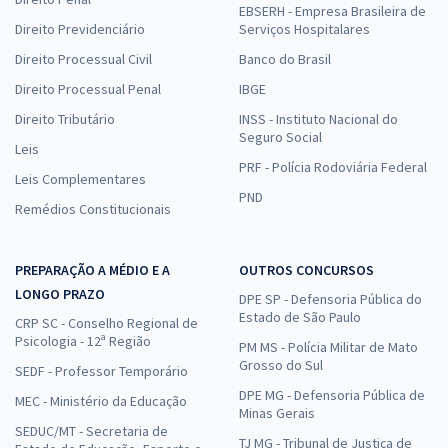
EBSERH - Empresa Brasileira de
Direito Previdenciário
Serviços Hospitalares
Direito Processual Civil
Banco do Brasil
Direito Processual Penal
IBGE
Direito Tributário
INSS - Instituto Nacional do
Seguro Social
Leis
PRF - Polícia Rodoviária Federal
Leis Complementares
PND
Remédios Constitucionais
PREPARAÇÃO A MÉDIO E A
OUTROS CONCURSOS
LONGO PRAZO
DPE SP - Defensoria Pública do
Estado de São Paulo
CRP SC - Conselho Regional de
Psicologia - 12ª Região
PM MS - Polícia Militar de Mato
Grosso do Sul
SEDF - Professor Temporário
DPE MG - Defensoria Pública de
MEC - Ministério da Educação
Minas Gerais
SEDUC/MT - Secretaria de
TJ MG - Tribunal de Justiça de