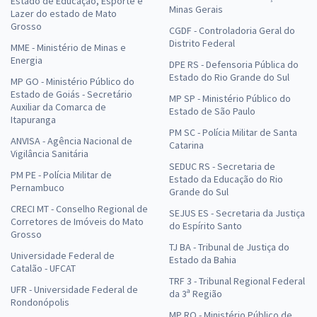
Estado de Educação, Esporte e
Minas Gerais
Lazer do estado de Mato
Grosso
CGDF - Controladoria Geral do
Distrito Federal
MME - Ministério de Minas e
Energia
DPE RS - Defensoria Pública do
Estado do Rio Grande do Sul
MP GO - Ministério Público do
Estado de Goiás - Secretário
MP SP - Ministério Público do
Auxiliar da Comarca de
Estado de São Paulo
Itapuranga
PM SC - Polícia Militar de Santa
ANVISA - Agência Nacional de
Catarina
Vigilância Sanitária
SEDUC RS - Secretaria de
PM PE - Polícia Militar de
Estado da Educação do Rio
Pernambuco
Grande do Sul
CRECI MT - Conselho Regional de
SEJUS ES - Secretaria da Justiça
Corretores de Imóveis do Mato
do Espírito Santo
Grosso
TJ BA - Tribunal de Justiça do
Universidade Federal de
Estado da Bahia
Catalão - UFCAT
TRF 3 - Tribunal Regional Federal
UFR - Universidade Federal de
da 3ª Região
Rondonópolis
MP RO - Ministério Público de