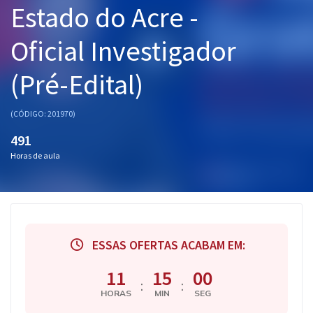
Estado do Acre -
Pós
Oficial Investigador
Graduação
(Pré-Edital)
OAB
Mentorias
(CÓDIGO: 201970)
491
Questões grátis
Horas de aula
Conteúdo gratuito
Blog
Aprovados
ESSAS OFERTAS ACABAM EM:
Atendimento
11
15
00
:
:
HORAS
MIN
SEG