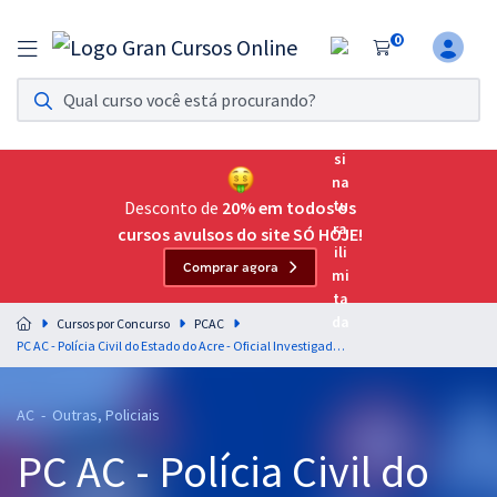
0
Assinatura Ilimitada 11
Acesso a todos os cursos. Teste grátis por 7 dias!
Assinatura OAB Até Passar
Acesso ilimitado a toda preparação para o Exame da
Desconto de
20% em todos os
Ordem, até você passar!
cursos avulsos do site SÓ HOJE!
Comprar agora
Residências Multiprofissionais
Preparação completa e intensiva para as principais
Cursos por Concurso
PCAC
residências em saúde do Brasil
PC AC - Polícia Civil do Estado do Acre - Oficial Investigador (Pré-Edital)
Concursos
AC - Outras, Policiais
Assinatura Ilimitada
PC AC - Polícia Civil do
Cursos 20% OFF