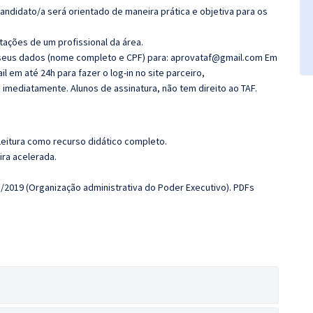
candidato/a será orientado de maneira prática e objetiva para os
tações de um profissional da área.
ar seus dados (nome completo e CPF) para: aprovataf@gmail.com Em
 em até 24h para fazer o log-in no site parceiro,
 imediatamente. Alunos de assinatura, não tem direito ao TAF.
leitura como recurso didático completo.
ira acelerada.
91/2019 (Organização administrativa do Poder Executivo).
PDFs