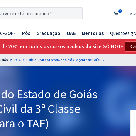
0
At
20% OFF
Pós
Graduação
OAB
Mentorias
Questões gr
 de
20% em todos os cursos avulsos do site SÓ HOJE!
Co
 Goiás
PC GO - Polícia Civil do Estado de Goiás - Agente de Polícia Civil da 3ª Classe (Com Orientações para o TAF)
l do Estado de Goiás
ivil da 3ª Classe
ara o TAF)