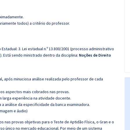
roximadamente.
iamente todos) a critério do professor.
 Estadual: 3. Lei estadual n.º 13.800/2001 (processo administrativo
. Está sendo ministrado dentro da disciplina:
Noções de Direito
l, após minuciosa análise realizada pelo professor de cada
os aspectos mais cobrados nas provas.
m larga experiência na atividade docente.
ra a análise da especificidade da banca examinadora.
(imagem e áudio)
s nas provas objetivas para o Teste de Aptidão Física, o Gran e o
rso único no mercado educacional. Por meio de um sistema