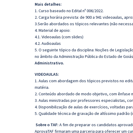
Mais detalhes:
1. Curso baseado no Edital nº 006/2022.
2. Carga horária prevista: de 900 a 941 videoaulas, ap
3.Serão abordados os tópicos relevantes (não necessar
4. Material de apoio:
4.1. Videoaulas (com slides)
4.2. Audioaulas
5. O seguinte tópico da disciplina: Noções de Legislação
no âmbito da Administração Pública do Estado de Goiás)
Administrativo.
VIDEOAULAS:
1. Aulas com abordagem dos tópicos previstos no edita
matéria.
2. Conteúdo abordado de modo objetivo, com ênfase n
3. Aulas ministradas por professores especialistas, co
4. Disponibilização de aulas de exercícios, voltadas pa
5. Qualidade técnica de gravação de altíssimo padrão 
Sobre o TAF:
A fim de preparar os candidatos aprovado
AprovaTAF firmaram uma parceria para oferecer um cu