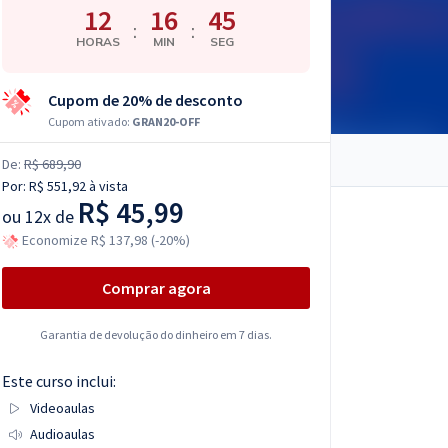
12
16
44
:
:
HORAS
MIN
SEG
Cupom de 20% de desconto
Cupom ativado:
GRAN20-OFF
De:
R$ 689,90
Por:
R$ 551,92
à vista
R$ 45,99
ou
12x de
Economize R$ 137,98 (-20%)
Comprar agora
Garantia de devolução do dinheiro em 7 dias.
Este curso inclui:
Videoaulas
Audioaulas