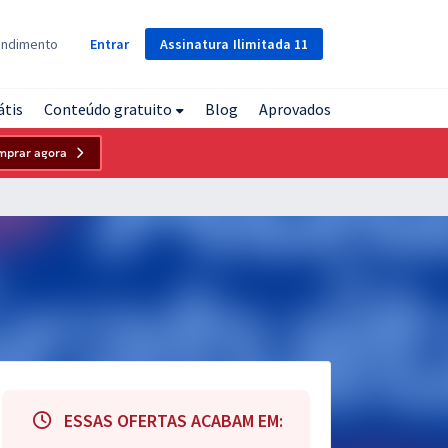
Assinatura
Ilimitada
11
endimento
Entrar
átis
Conteúdo gratuito
Blog
Aprovados
mprar agora
ESSAS OFERTAS ACABAM EM: