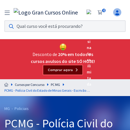
0
Assinatura Ilimitada 11
Acesso a todos os cursos. Teste grátis por 7 dias!
Assinatura OAB Até Passar
Acesso ilimitado a toda preparação para o Exame da
Desconto de
20% em todos os
Ordem, até você passar!
cursos avulsos do site SÓ HOJE!
Comprar agora
Residências Multiprofissionais
Preparação completa e intensiva para as principais
Cursos por Concurso
PC MG
residências em saúde do Brasil
PCMG - Polícia Civil do Estado de Minas Gerais - Escrivão de Polícia (Módulo Especial) (Pré-Edital)
Concursos
MG - Policiais
Assinatura Ilimitada
PCMG - Polícia Civil do
Cursos 20% OFF