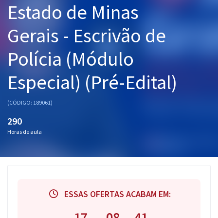
Estado de Minas
Pós
Gerais - Escrivão de
Graduação
Polícia (Módulo
OAB
Especial) (Pré-Edital)
Mentorias
Questões grátis
(CÓDIGO: 189061)
290
Conteúdo gratuito
Horas de aula
Blog
Aprovados
Atendimento
ESSAS OFERTAS ACABAM EM:
17
08
40