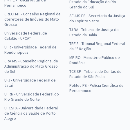
Estado da Educação do Rio
Pernambuco
Grande do Sul
CRECI MT - Conselho Regional de
SEJUS ES - Secretaria da Justiça
Corretores de Imóveis do Mato
do Espírito Santo
Grosso
TJ BA - Tribunal de Justiça do
Universidade Federal de
Estado da Bahia
Catalão - UFCAT
TRF 3 - Tribunal Regional Federal
UFR - Universidade Federal de
da 3ª Região
Rondonópolis
MP RO - Ministério Público de
CRA MS - Conselho Regional de
Rondônia
Administração do Mato Grosso
do Sul
TCE SP - Tribunal de Contas do
Estado de São Paulo
UFJ - Universidade Federal de
Jataí
Politec PE - Polícia Científica de
Pernambuco
UFRN - Universidade Federal do
Rio Grande do Norte
UFCSPA - Universidade Federal
de Ciência da Saúde de Porto
Alegre