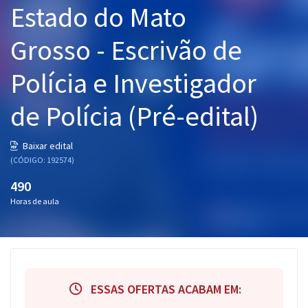
Estado do Mato
Pós
Grosso - Escrivão de
Graduação
Polícia e Investigador
OAB
de Polícia (Pré-edital)
Mentorias
Questões grátis
Baixar edital
(CÓDIGO: 192574)
Conteúdo gratuito
490
Blog
Horas de aula
Aprovados
Atendimento
ESSAS OFERTAS ACABAM EM: