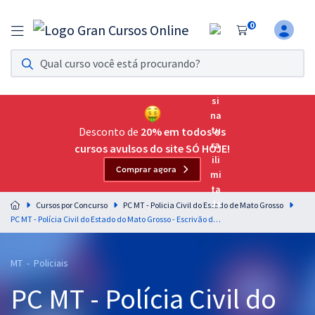
0
Assinatura Ilimitada 11
Acesso a todos os cursos. Teste grátis por 7 dias!
Assinatura OAB Até Passar
Acesso ilimitado a toda preparação para o Exame da
Desconto de
20% em todos os
Ordem, até você passar!
cursos avulsos do site SÓ HOJE!
Comprar agora
Residências Multiprofissionais
Preparação completa e intensiva para as principais
Cursos por Concurso
PC MT - Policia Civil do Estado de Mato Grosso
residências em saúde do Brasil
PC MT - Polícia Civil do Estado do Mato Grosso - Escrivão de Polícia e Investigador de Polícia (Pré-edital)
Concursos
MT - Policiais
Assinatura Ilimitada
PC MT - Polícia Civil do
Cursos 20% OFF