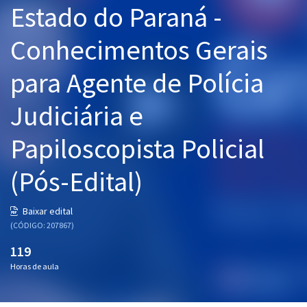
Estado do Paraná -
Pós
Conhecimentos Gerais
Graduação
para Agente de Polícia
OAB
Judiciária e
Mentorias
Papiloscopista Policial
Questões grátis
Conteúdo gratuito
(Pós-Edital)
Blog
Baixar edital
Aprovados
(CÓDIGO: 207867)
119
Atendimento
Horas de aula