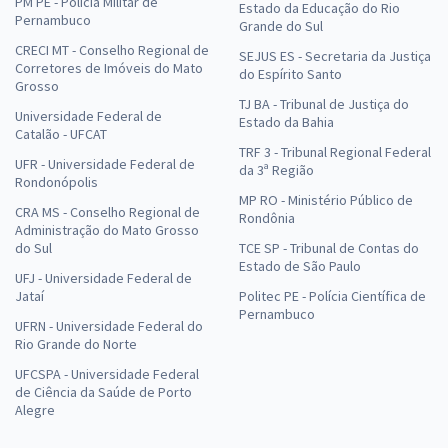
PM PE - Polícia Militar de
Estado da Educação do Rio
Pernambuco
Grande do Sul
CRECI MT - Conselho Regional de
SEJUS ES - Secretaria da Justiça
Corretores de Imóveis do Mato
do Espírito Santo
Grosso
TJ BA - Tribunal de Justiça do
Universidade Federal de
Estado da Bahia
Catalão - UFCAT
TRF 3 - Tribunal Regional Federal
UFR - Universidade Federal de
da 3ª Região
Rondonópolis
MP RO - Ministério Público de
CRA MS - Conselho Regional de
Rondônia
Administração do Mato Grosso
do Sul
TCE SP - Tribunal de Contas do
Estado de São Paulo
UFJ - Universidade Federal de
Jataí
Politec PE - Polícia Científica de
Pernambuco
UFRN - Universidade Federal do
Rio Grande do Norte
UFCSPA - Universidade Federal
de Ciência da Saúde de Porto
Alegre