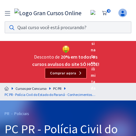
0
Assinatura Ilimitada 11
Acesso a todos os cursos. Teste grátis por 7 dias!
Assinatura OAB Até Passar
Acesso ilimitado a toda preparação para o Exame da
Desconto de
20% em todos os
Ordem, até você passar!
cursos avulsos do site SÓ HOJE!
Comprar agora
Residências Multiprofissionais
Preparação completa e intensiva para as principais
Cursos por Concurso
PC PR
residências em saúde do Brasil
PC PR - Polícia Civil do Estado do Paraná - Conhecimentos Gerais para Agente de Polícia Judiciária e Papiloscopista Policial (Pós-Edital)
Concursos
PR - Policiais
Assinatura Ilimitada
PC PR - Polícia Civil do
Cursos 20% OFF