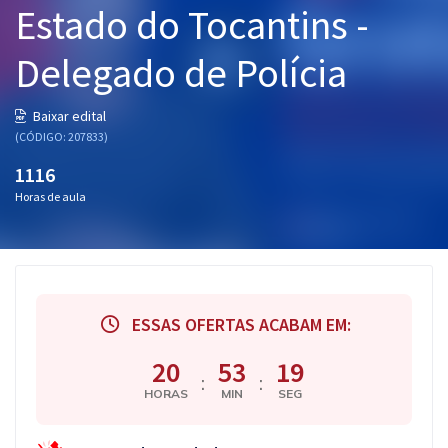
Estado do Tocantins -
Pós
Delegado de Polícia
Graduação
OAB
Baixar edital
(CÓDIGO: 207833)
Mentorias
1116
Horas de aula
Questões grátis
Conteúdo gratuito
Blog
ESSAS OFERTAS ACABAM EM:
Aprovados
20
53
18
:
:
Atendimento
HORAS
MIN
SEG