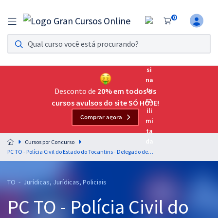
0
Assinatura Ilimitada 11
Acesso a todos os cursos. Teste grátis por 7 dias!
Assinatura OAB Até Passar
Acesso ilimitado a toda preparação para o Exame da
Desconto de
20% em todos os
Ordem, até você passar!
cursos avulsos do site SÓ HOJE!
Comprar agora
Residências Multiprofissionais
Preparação completa e intensiva para as principais
Cursos por Concurso
residências em saúde do Brasil
PC TO - Polícia Civil do Estado do Tocantins - Delegado de Polícia
Concursos
TO - Jurídicas, Jurídicas, Policiais
Assinatura Ilimitada
PC TO - Polícia Civil do
Cursos 20% OFF