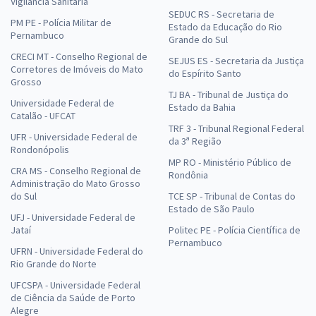
Vigilância Sanitária
SEDUC RS - Secretaria de
PM PE - Polícia Militar de
Estado da Educação do Rio
Pernambuco
Grande do Sul
CRECI MT - Conselho Regional de
SEJUS ES - Secretaria da Justiça
Corretores de Imóveis do Mato
do Espírito Santo
Grosso
TJ BA - Tribunal de Justiça do
Universidade Federal de
Estado da Bahia
Catalão - UFCAT
TRF 3 - Tribunal Regional Federal
UFR - Universidade Federal de
da 3ª Região
Rondonópolis
MP RO - Ministério Público de
CRA MS - Conselho Regional de
Rondônia
Administração do Mato Grosso
do Sul
TCE SP - Tribunal de Contas do
Estado de São Paulo
UFJ - Universidade Federal de
Jataí
Politec PE - Polícia Científica de
Pernambuco
UFRN - Universidade Federal do
Rio Grande do Norte
UFCSPA - Universidade Federal
de Ciência da Saúde de Porto
Alegre