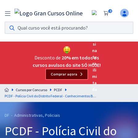
0
Assinatura Ilimitada 11
Acesso a todos os cursos. Teste grátis por 7 dias!
Assinatura OAB Até Passar
Acesso ilimitado a toda preparação para o Exame da
Desconto de
20% em todos os
Ordem, até você passar!
cursos avulsos do site SÓ HOJE!
Comprar agora
Residências Multiprofissionais
Preparação completa e intensiva para as principais
Cursos por Concurso
PCDF
residências em saúde do Brasil
PCDF - Polícia Civil do Distrito Federal - Conhecimentos Básicos para o Cargo 7: Gestor de Apoio às Atividades Policiais Civis - Especialidade: Contador
Concursos
DF - Administrativas, Policiais
Assinatura Ilimitada
PCDF - Polícia Civil do
Cursos 20% OFF