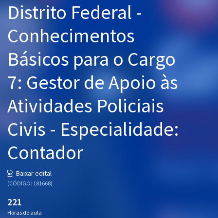
Distrito Federal -
Pós
Conhecimentos
Graduação
Básicos para o Cargo
OAB
7: Gestor de Apoio às
Mentorias
Atividades Policiais
Questões grátis
Conteúdo gratuito
Civis - Especialidade:
Blog
Contador
Aprovados
Baixar edital
(CÓDIGO: 181668)
Atendimento
221
Horas de aula