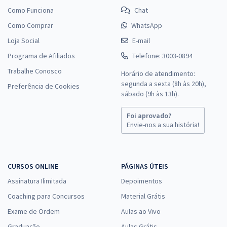
Como Funciona
Chat
Como Comprar
WhatsApp
Loja Social
E-mail
Programa de Afiliados
Telefone: 3003-0894
Trabalhe Conosco
Horário de atendimento:
segunda a sexta (8h às 20h),
Preferência de Cookies
sábado (9h às 13h).
Foi aprovado?
Envie-nos a sua história!
CURSOS ONLINE
PÁGINAS ÚTEIS
Assinatura Ilimitada
Depoimentos
Coaching para Concursos
Material Grátis
Exame de Ordem
Aulas ao Vivo
Graduação
Aulas Grátis