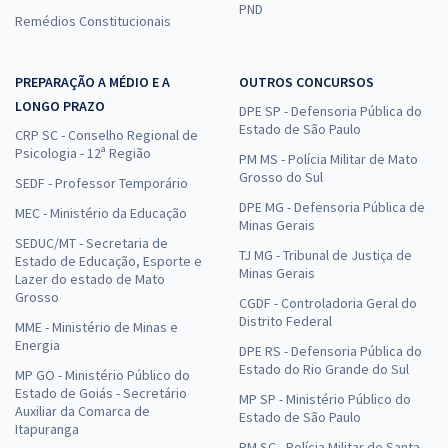
PND
Remédios Constitucionais
PREPARAÇÃO A MÉDIO E A
OUTROS CONCURSOS
LONGO PRAZO
DPE SP - Defensoria Pública do
Estado de São Paulo
CRP SC - Conselho Regional de
Psicologia - 12ª Região
PM MS - Polícia Militar de Mato
Grosso do Sul
SEDF - Professor Temporário
DPE MG - Defensoria Pública de
MEC - Ministério da Educação
Minas Gerais
SEDUC/MT - Secretaria de
TJ MG - Tribunal de Justiça de
Estado de Educação, Esporte e
Minas Gerais
Lazer do estado de Mato
Grosso
CGDF - Controladoria Geral do
Distrito Federal
MME - Ministério de Minas e
Energia
DPE RS - Defensoria Pública do
Estado do Rio Grande do Sul
MP GO - Ministério Público do
Estado de Goiás - Secretário
MP SP - Ministério Público do
Auxiliar da Comarca de
Estado de São Paulo
Itapuranga
PM SC - Polícia Militar de Santa