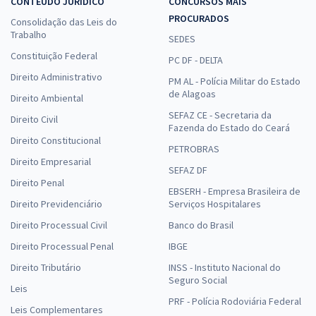
CONTEÚDO JURÍDICO
CONCURSOS MAIS
PROCURADOS
Consolidação das Leis do
Trabalho
SEDES
Constituição Federal
PC DF - DELTA
Direito Administrativo
PM AL - Polícia Militar do Estado
de Alagoas
Direito Ambiental
SEFAZ CE - Secretaria da
Direito Civil
Fazenda do Estado do Ceará
Direito Constitucional
PETROBRAS
Direito Empresarial
SEFAZ DF
Direito Penal
EBSERH - Empresa Brasileira de
Direito Previdenciário
Serviços Hospitalares
Direito Processual Civil
Banco do Brasil
Direito Processual Penal
IBGE
Direito Tributário
INSS - Instituto Nacional do
Seguro Social
Leis
PRF - Polícia Rodoviária Federal
Leis Complementares