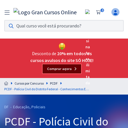
0
Assinatura Ilimitada 11
Acesso a todos os cursos. Teste grátis por 7 dias!
Assinatura OAB Até Passar
Acesso ilimitado a toda preparação para o Exame da
Desconto de
20% em todos os
Ordem, até você passar!
cursos avulsos do site SÓ HOJE!
Comprar agora
Residências Multiprofissionais
Preparação completa e intensiva para as principais
Cursos por Concurso
PCDF
residências em saúde do Brasil
PCDF - Polícia Civil do Distrito Federal - Conhecimentos Específicos para o Cargo 16: Gestor de Apoio às Atividades Policiais Civis - Especialidade: Profissional de Educação Física
Concursos
DF - Educação, Policiais
Assinatura Ilimitada
PCDF - Polícia Civil do
Cursos 20% OFF