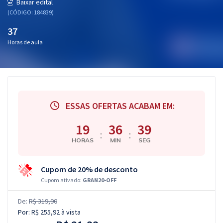
Baixar edital
(CÓDIGO: 184839)
37
Horas de aula
ESSAS OFERTAS ACABAM EM:
19
36
38
:
:
HORAS
MIN
SEG
Cupom de 20% de desconto
Cupom ativado:
GRAN20-OFF
De:
R$ 319,90
Por:
R$ 255,92
à vista