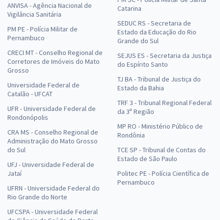
ANVISA - Agência Nacional de
Catarina
Vigilância Sanitária
SEDUC RS - Secretaria de
PM PE - Polícia Militar de
Estado da Educação do Rio
Pernambuco
Grande do Sul
CRECI MT - Conselho Regional de
SEJUS ES - Secretaria da Justiça
Corretores de Imóveis do Mato
do Espírito Santo
Grosso
TJ BA - Tribunal de Justiça do
Universidade Federal de
Estado da Bahia
Catalão - UFCAT
TRF 3 - Tribunal Regional Federal
UFR - Universidade Federal de
da 3ª Região
Rondonópolis
MP RO - Ministério Público de
CRA MS - Conselho Regional de
Rondônia
Administração do Mato Grosso
do Sul
TCE SP - Tribunal de Contas do
Estado de São Paulo
UFJ - Universidade Federal de
Jataí
Politec PE - Polícia Científica de
Pernambuco
UFRN - Universidade Federal do
Rio Grande do Norte
UFCSPA - Universidade Federal