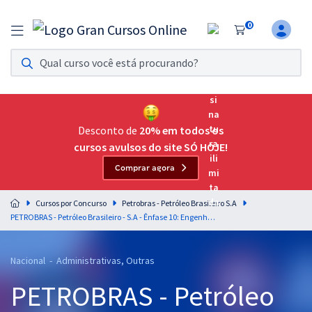
0
Assinatura Ilimitada 11
Acesso a todos os cursos. Teste grátis por 7 dias!
Assinatura OAB Até Passar
Acesso ilimitado a toda preparação para o Exame da
Desconto de
20% em todos os
Ordem, até você passar!
cursos avulsos do site SÓ HOJE!
Comprar agora
Residências Multiprofissionais
Preparação completa e intensiva para as principais
Cursos por Concurso
Petrobras - Petróleo Brasileiro S.A
residências em saúde do Brasil
PETROBRAS - Petróleo Brasileiro - S.A - Ênfase 10: Engenharia Civil
Concursos
Nacional - Administrativas, Outras
Assinatura Ilimitada
PETROBRAS - Petróleo
Cursos 20% OFF