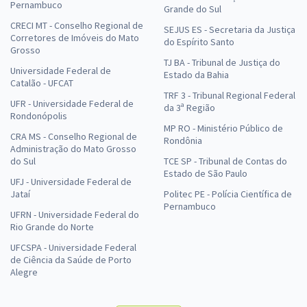
Pernambuco
Grande do Sul
CRECI MT - Conselho Regional de
SEJUS ES - Secretaria da Justiça
Corretores de Imóveis do Mato
do Espírito Santo
Grosso
TJ BA - Tribunal de Justiça do
Universidade Federal de
Estado da Bahia
Catalão - UFCAT
TRF 3 - Tribunal Regional Federal
UFR - Universidade Federal de
da 3ª Região
Rondonópolis
MP RO - Ministério Público de
CRA MS - Conselho Regional de
Rondônia
Administração do Mato Grosso
do Sul
TCE SP - Tribunal de Contas do
Estado de São Paulo
UFJ - Universidade Federal de
Jataí
Politec PE - Polícia Científica de
Pernambuco
UFRN - Universidade Federal do
Rio Grande do Norte
UFCSPA - Universidade Federal
de Ciência da Saúde de Porto
Alegre