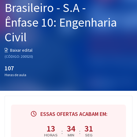
Brasileiro - S.A -
Pós
Ênfase 10: Engenharia
Graduação
Civil
OAB
Mentorias
Baixar edital
(CÓDIGO: 200520)
Questões grátis
107
Horas de aula
Conteúdo gratuito
Blog
Aprovados
ESSAS OFERTAS ACABAM EM:
Atendimento
13
34
30
:
:
HORAS
MIN
SEG