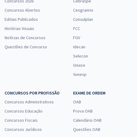
Concursos 2026
Cebraspe
Concursos Abertos
Cesgranrio
Editais Publicados
Consulplan
Histórias Visuais
FCC
Notícias de Concursos
FGV
Questões de Concurso
Idecan
Selecon
Uniase
Vunesp
CONCURSOS POR PROFISSÃO
EXAME DE ORDEM
Concursos Administrativos
OAB
Concursos Educação
Prova OAB
Concursos Fiscais
Calendário OAB
Concursos Jurídicos
Questões OAB