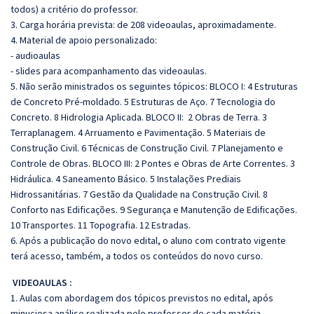
todos) a critério do professor.
3. Carga horária prevista: de 208 videoaulas, aproximadamente.
4. Material de apoio personalizado:
- audioaulas
- slides para acompanhamento das videoaulas.
5. Não serão ministrados os seguintes tópicos: BLOCO I: 4 Estruturas
de Concreto Pré-moldado. 5 Estruturas de Aço. 7 Tecnologia do
Concreto. 8 Hidrologia Aplicada. BLOCO II: 2 Obras de Terra. 3
Terraplanagem. 4 Arruamento e Pavimentação. 5 Materiais de
Construção Civil. 6 Técnicas de Construção Civil. 7 Planejamento e
Controle de Obras. BLOCO III: 2 Pontes e Obras de Arte Correntes. 3
Hidráulica. 4 Saneamento Básico. 5 Instalações Prediais
Hidrossanitárias. 7 Gestão da Qualidade na Construção Civil. 8
Conforto nas Edificações. 9 Segurança e Manutenção de Edificações.
10 Transportes. 11 Topografia. 12 Estradas.
6. Após a publicação do novo edital, o aluno com contrato vigente
terá acesso, também, a todos os conteúdos do novo curso.
VIDEOAULAS :
1. Aulas com abordagem dos tópicos previstos no edital, após
minuciosa análise realizada pelo
professor de cada matéria.