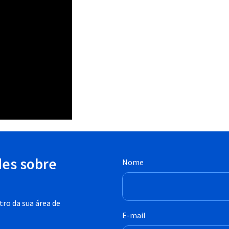
des sobre
Nome
ro da sua área de
E-mail