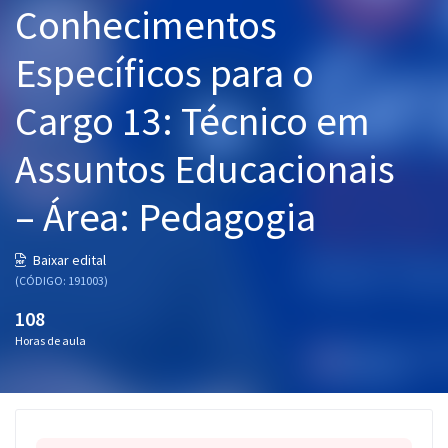
Conhecimentos
Pós
Específicos para o
Graduação
Cargo 13: Técnico em
OAB
Assuntos Educacionais
Mentorias
– Área: Pedagogia
Questões grátis
Conteúdo gratuito
Baixar edital
(CÓDIGO: 191003)
Blog
108
Aprovados
Horas de aula
Atendimento