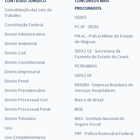
CONTEÚDO JURÍDICO
CONCURSOS MAIS
PROCURADOS
Consolidação das Leis do
Trabalho
SEDES
Constituição Federal
PC DF - DELTA
Direito Administrativo
PM AL - Polícia Militar do Estado
de Alagoas
Direito Ambiental
SEFAZ CE - Secretaria da
Direito Civil
Fazenda do Estado do Ceará
Direito Constitucional
PETROBRAS
Direito Empresarial
SEFAZ DF
Direito Penal
EBSERH - Empresa Brasileira de
Direito Previdenciário
Serviços Hospitalares
Direito Processual Civil
Banco do Brasil
Direito Processual Penal
IBGE
Direito Tributário
INSS - Instituto Nacional do
Seguro Social
Leis
PRF - Polícia Rodoviária Federal
Leis Complementares