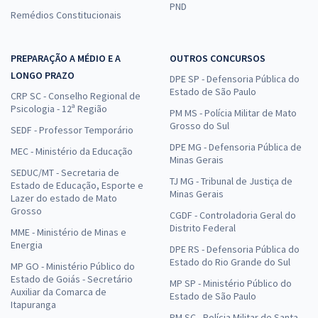
PND
Remédios Constitucionais
PREPARAÇÃO A MÉDIO E A
OUTROS CONCURSOS
LONGO PRAZO
DPE SP - Defensoria Pública do
Estado de São Paulo
CRP SC - Conselho Regional de
Psicologia - 12ª Região
PM MS - Polícia Militar de Mato
Grosso do Sul
SEDF - Professor Temporário
DPE MG - Defensoria Pública de
MEC - Ministério da Educação
Minas Gerais
SEDUC/MT - Secretaria de
TJ MG - Tribunal de Justiça de
Estado de Educação, Esporte e
Minas Gerais
Lazer do estado de Mato
Grosso
CGDF - Controladoria Geral do
Distrito Federal
MME - Ministério de Minas e
Energia
DPE RS - Defensoria Pública do
Estado do Rio Grande do Sul
MP GO - Ministério Público do
Estado de Goiás - Secretário
MP SP - Ministério Público do
Auxiliar da Comarca de
Estado de São Paulo
Itapuranga
PM SC - Polícia Militar de Santa