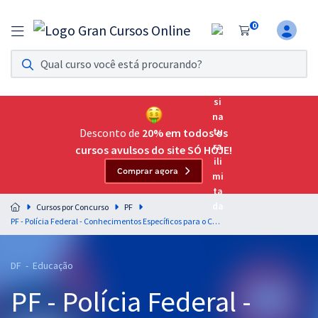
0
Assinatura Ilimitada 11
Acesso a todos os cursos. Teste grátis por 7 dias!
Assinatura OAB Até Passar
Acesso ilimitado a toda preparação para o Exame da
Desconto de
20% em todos os
Ordem, até você passar!
cursos avulsos do site SÓ HOJE!
Comprar agora
Residências Multiprofissionais
Preparação completa e intensiva para as principais
Cursos por Concurso
PF
residências em saúde do Brasil
PF - Polícia Federal - Conhecimentos Específicos para o Cargo 13: Técnico em Assuntos Educacionais – Área: Pedagogia
Concursos
DF - Educação
Assinatura Ilimitada
PF - Polícia Federal -
Cursos 20% OFF