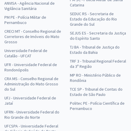
ANVISA - Agência Nacional de
Catarina
Vigilância Sanitária
SEDUC RS - Secretaria de
PM PE - Polícia Militar de
Estado da Educação do Rio
Pernambuco
Grande do Sul
CRECI MT - Conselho Regional de
SEJUS ES - Secretaria da Justiça
Corretores de Imóveis do Mato
do Espírito Santo
Grosso
TJ BA - Tribunal de Justiça do
Universidade Federal de
Estado da Bahia
Catalão - UFCAT
TRF 3 - Tribunal Regional Federal
UFR - Universidade Federal de
da 3ª Região
Rondonópolis
MP RO - Ministério Público de
CRA MS - Conselho Regional de
Rondônia
Administração do Mato Grosso
do Sul
TCE SP - Tribunal de Contas do
Estado de São Paulo
UFJ - Universidade Federal de
Jataí
Politec PE - Polícia Científica de
Pernambuco
UFRN - Universidade Federal do
Rio Grande do Norte
UFCSPA - Universidade Federal