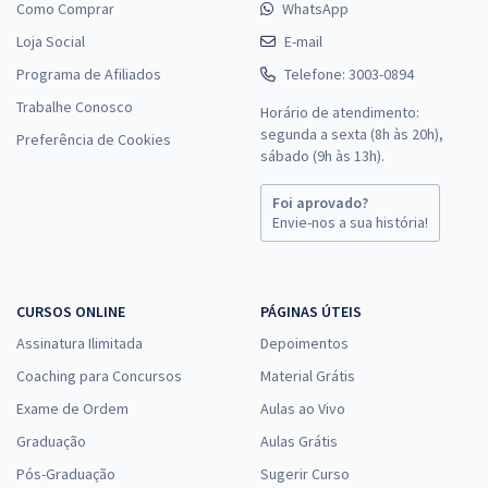
Como Comprar
WhatsApp
Loja Social
E-mail
Programa de Afiliados
Telefone: 3003-0894
Trabalhe Conosco
Horário de atendimento:
segunda a sexta (8h às 20h),
Preferência de Cookies
sábado (9h às 13h).
Foi aprovado?
Envie-nos a sua história!
CURSOS ONLINE
PÁGINAS ÚTEIS
Assinatura Ilimitada
Depoimentos
Coaching para Concursos
Material Grátis
Exame de Ordem
Aulas ao Vivo
Graduação
Aulas Grátis
Pós-Graduação
Sugerir Curso