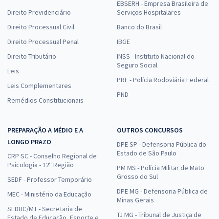
EBSERH - Empresa Brasileira de
Direito Previdenciário
Serviços Hospitalares
Direito Processual Civil
Banco do Brasil
Direito Processual Penal
IBGE
Direito Tributário
INSS - Instituto Nacional do
Seguro Social
Leis
PRF - Polícia Rodoviária Federal
Leis Complementares
PND
Remédios Constitucionais
PREPARAÇÃO A MÉDIO E A
OUTROS CONCURSOS
LONGO PRAZO
DPE SP - Defensoria Pública do
Estado de São Paulo
CRP SC - Conselho Regional de
Psicologia - 12ª Região
PM MS - Polícia Militar de Mato
Grosso do Sul
SEDF - Professor Temporário
DPE MG - Defensoria Pública de
MEC - Ministério da Educação
Minas Gerais
SEDUC/MT - Secretaria de
TJ MG - Tribunal de Justiça de
Estado de Educação, Esporte e