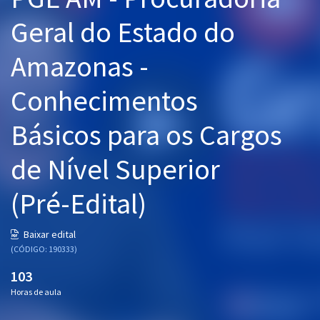
Pós
Geral do Estado do
Graduação
Amazonas -
OAB
Conhecimentos
Mentorias
Básicos para os Cargos
Questões grátis
de Nível Superior
Conteúdo gratuito
(Pré-Edital)
Blog
Aprovados
Baixar edital
(CÓDIGO: 190333)
Atendimento
103
Horas de aula