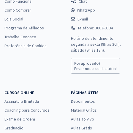
Como Funciona
Chat
Como Comprar
WhatsApp
Loja Social
E-mail
Programa de Afiliados
Telefone: 3003-0894
Trabalhe Conosco
Horário de atendimento:
segunda a sexta (8h às 20h),
Preferência de Cookies
sábado (9h às 13h).
Foi aprovado?
Envie-nos a sua história!
CURSOS ONLINE
PÁGINAS ÚTEIS
Assinatura Ilimitada
Depoimentos
Coaching para Concursos
Material Grátis
Exame de Ordem
Aulas ao Vivo
Graduação
Aulas Grátis