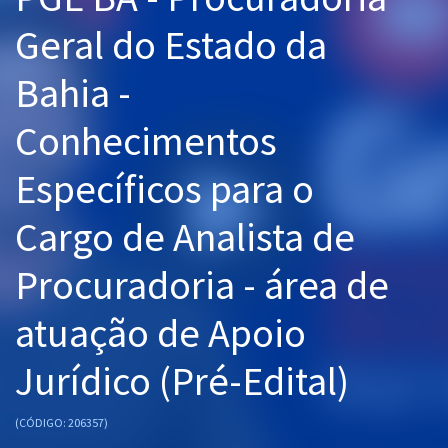
Pós
Geral do Estado da
Graduação
Bahia -
OAB
Conhecimentos
Mentorias
Específicos para o
Questões grátis
Cargo de Analista de
Conteúdo gratuito
Procuradoria - área de
Blog
atuação de Apoio
Aprovados
Jurídico (Pré-Edital)
Atendimento
(CÓDIGO: 206357)